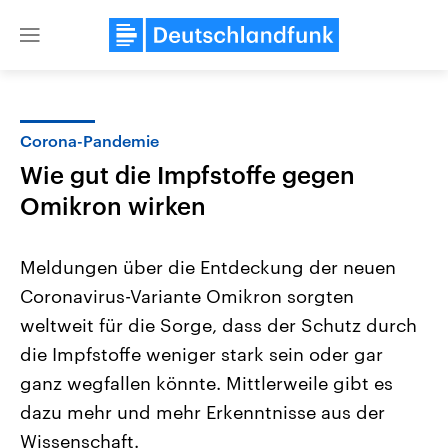
Close
menu
Corona-Pandemie
Themen
Wie gut die Impfstoffe gegen
Omikron wirken
Meldungen über die Entdeckung der neuen
Coronavirus-Variante Omikron sorgten
weltweit für die Sorge, dass der Schutz durch
USA
Nahostkonflikt
die Impfstoffe weniger stark sein oder gar
Aktuelle Beiträge, Analysen und
Aktuelle Lage und Hinter
ganz wegfallen könnte. Mittlerweile gibt es
Der Überfall der palästine
Hintergründe
Wirtschaftlich und militärisch
Terrororganisation Hamas
dazu mehr und mehr Erkenntnisse aus der
gehören die Vereinigten Staaten zu
Oktober 2023 auf Israel ha
den mächtigsten Ländern der Erde,
Region wieder die Gewalt 
Wissenschaft.
mit großem Einfluss auf das
Israel möchte die Hamas z