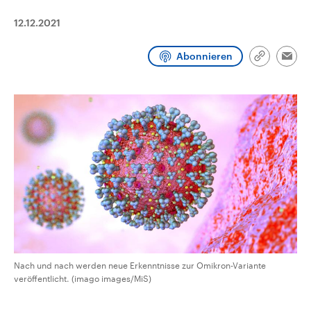
aktuelle Weltgeschehen.
Diese wird wie die Hisboll
Libanon vom Iran unterstüt
12.12.2021
Sendungen
Programm
Podcasts
Abonnieren
Link
Emai
kopieren/te
Audio-Archiv
Nach und nach werden neue Erkenntnisse zur Omikron-Variante
veröffentlicht. (imago images/MiS)