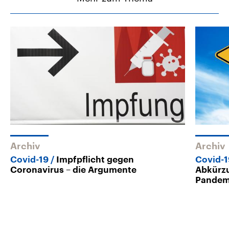
Archiv
Archiv
Covid-19
Impfpflicht gegen
Covid-
Coronavirus – die Argumente
Abkürzu
Pandemi