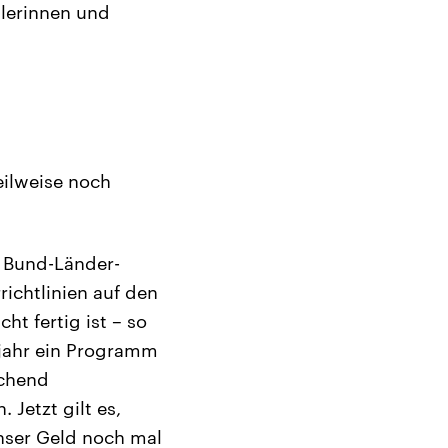
ülerinnen und
eilweise noch
e Bund-Länder-
ichtlinien auf den
t fertig ist – so
hjahr ein Programm
echend
 Jetzt gilt es,
unser Geld noch mal