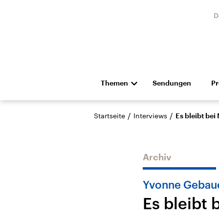
D
Themen
Sendungen
P
Die Nachrichten
Politik
/
/
Startseite
Interviews
Es bleibt bei
Hörspiel und Feature
Musik
Archiv
Yvonne Gebaue
Es bleibt
Landtagswahl Sachsen-
USA
Anhalt 2026
Aktuel