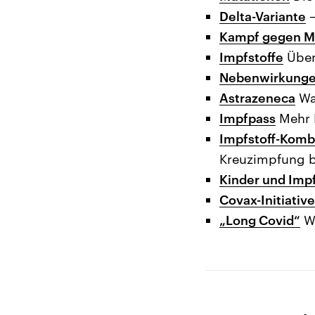
Delta-Variante
–
Kampf gegen M
Impfstoffe
Über
Nebenwirkung
Astrazeneca
Wa
Impfpass
Mehr 
Impfstoff-Komb
Kreuzimpfung b
Kinder und Imp
Covax-Initiative
„Long Covid“
Wa