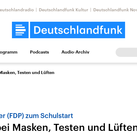
eutschlandradio
Deutschlandfunk Kultur
Deutschlandfunk No
rogramm
Podcasts
Audio-Archiv
Wirtschaft
Wissen
Kultur
Europa
Gesellschaf
 Masken, Testen und Lüften
r (FDP) zum Schulstart
 bei Masken, Testen und Lüfte
Nahostkonflikt
Iran
le Beiträge,
Aktuelle Lage und
Aktuelle Lage und