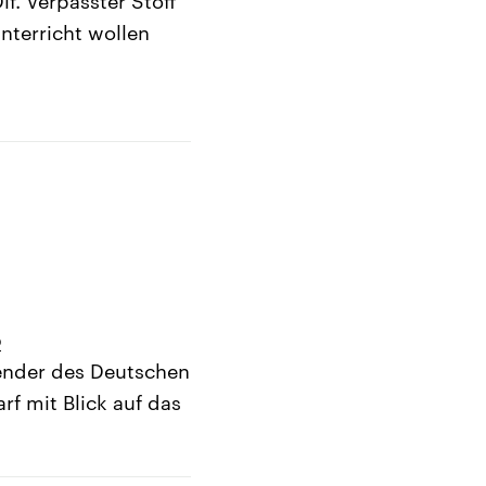
lf. Verpasster Stoff
terricht wollen
b
zender des Deutschen
f mit Blick auf das