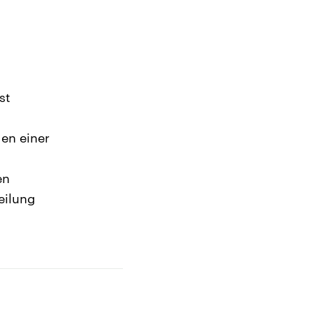
st
en einer
en
eilung