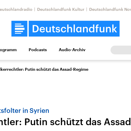
eutschlandradio
Deutschlandfunk Kultur
Deutschlandfunk No
rogramm
Podcasts
Audio-Archiv
Wirtschaft
Wissen
Kultur
Europa
Gesellschaf
lkerrechtler: Putin schützt das Assad-Regime
tsfolter in Syrien
htler: Putin schützt das Ass
Nahostkonflikt
Iran
le Beiträge,
Aktuelle Lage und
Aktuelle Lage und