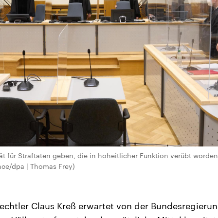
t für Straftaten geben, die in hoheitlicher Funktion verübt worden
ance/dpa | Thomas Frey)
rechtler Claus Kreß erwartet von der Bundesregierung