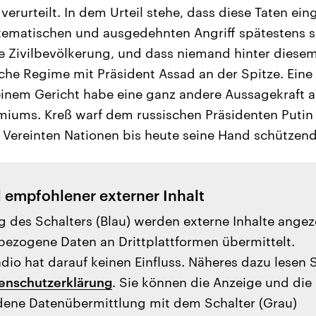
verurteilt. In dem Urteil stehe, dass diese Taten e
stematischen und ausgedehnten Angriff spätestens se
e Zivilbevölkerung, und dass niemand hinter diese
sche Regime mit Präsident Assad an der Spitze. Eine
einem Gericht habe eine ganz andere Aussagekraft al
miums. Kreß warf dem russischen Präsidenten Putin v
r Vereinten Nationen bis heute seine Hand schützen
l empfohlener externer Inhalt
g des Schalters (Blau) werden externe Inhalte angez
ezogene Daten an Drittplattformen übermittelt.
io hat darauf keinen Einfluss. Näheres dazu lesen 
enschutzerklärung
. Sie können die Anzeige und die
ene Datenübermittlung mit dem Schalter (Grau)