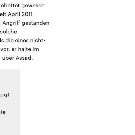
ingebettet gewesen
it April 2011
m Angriff gestanden
 solche
s die eines nicht-
or, er halte im
d über Assad.
eigt
Sie