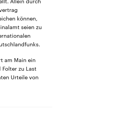
lt. Allein durch
vertrag
eichen können,
nalamt seien zu
ernationalen
eutschlandfunks.
t am Main ein
Folter zu Last
ten Urteile von