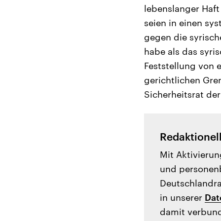
lebenslanger Haft 
seien in einen sy
gegen die syrisch
habe als das syri
Feststellung von 
gerichtlichen Gre
Sicherheitsrat de
Redaktionel
Mit Aktivierun
und personenb
Deutschlandrad
in unserer
Dat
damit verbund