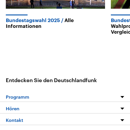
Bundestagswahl 2025
Alle
Bundes
Informationen
Wahlpr
Verglei
Entdecken Sie den Deutschlandfunk
Programm
Programm
Hören
Alle Sendungen
Livestream
Kontakt
Die Nachrichten
Audios
Hörerservice