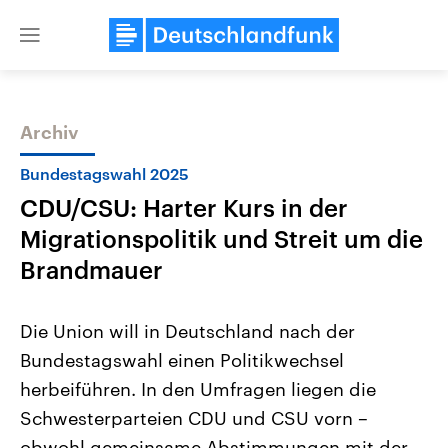
Close
menu
Archiv
Themen
Bundestagswahl 2025
CDU/CSU: Harter Kurs in der
Migrationspolitik und Streit um die
Brandmauer
Die Union will in Deutschland nach der
Landtagswahl Sachsen-Anhalt
USA
Bundestagswahl einen Politikwechsel
2026
Aktuelle Beiträge, Analys
Alle Informationen
Hintergründe
herbeiführen. In den Umfragen liegen die
Sachsen-Anhalt wählt am 6.
Wirtschaftlich und militäri
September 2026 einen neuen
gehören die Vereinigten S
Schwesterparteien CDU und CSU vorn –
Landtag. Seit 2021 wird das
den mächtigsten Ländern 
Bundesland von einer Koalition aus
obwohl gemeinsame Abstimmungen mit der
mit großem Einfluss auf d