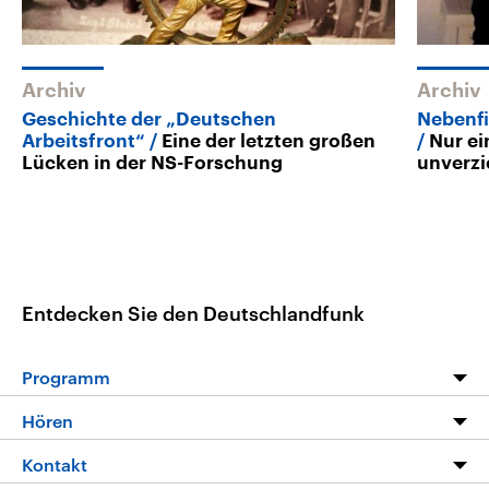
Archiv
Archiv
Geschichte der „Deutschen
Nebenfi
Arbeitsfront“
Eine der letzten großen
Nur e
Lücken in der NS-Forschung
unverzi
Entdecken Sie den Deutschlandfunk
Programm
Programm
Hören
Alle Sendungen
Livestream
Kontakt
Die Nachrichten