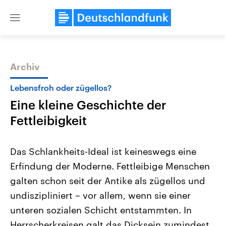
Close
menu
Archiv
Themen
Lebensfroh oder zügellos?
Eine kleine Geschichte der
Fettleibigkeit
Das Schlankheits-Ideal ist keineswegs eine
Erfindung der Moderne. Fettleibige Menschen
Landtagswahl Sachsen-Anhalt
USA
galten schon seit der Antike als zügellos und
2026
Aktuelle Beiträge, Analys
Alle Informationen
Hintergründe
undiszipliniert – vor allem, wenn sie einer
Sachsen-Anhalt wählt am 6.
Wirtschaftlich und militäri
September 2026 einen neuen
gehören die Vereinigten S
unteren sozialen Schicht entstammten. In
Landtag. Seit 2021 wird das
den mächtigsten Ländern 
Herrscherkreisen galt das Dicksein zumindest
Bundesland von einer Koalition aus
mit großem Einfluss auf d