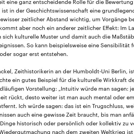
eit eine ganz entscheidende Rolle für die Bewertung
, ist in der Geschichtswissenschaft eine grundlegen
n gewisser zeitlicher Abstand wichtig, um Vorgänge b
kommt aber noch ein anderer zeitlicher Effekt: Im L
 sich kulturelle Muster und damit auch die Maßstäb
gnissen. So kann beispielsweise eine Sensibilität f
der sogar erst entstehen.
kel, Zeithistorikerin an der Humboldt-Uni Berlin, i
te ein gutes Beispiel für die kulturelle Wirkkraft d
läufigen Vorstellung: „Intuitiv würde man sagen: je
eit rückt, desto weiter ist man auch mental oder e
tfernt. Ich würde sagen: das ist ein Trugschluss, wei
issen auch eine gewisse Zeit braucht, bis man anfä
inge historisch oder persönlich oder kollektiv zu ve
Wiedergutmachung nach dem zweiten Weltkrieg ist v