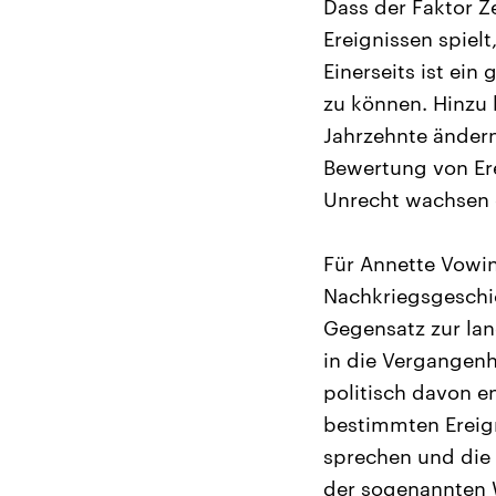
Dass der Faktor Z
Ereignissen spielt
Einerseits ist ei
zu können. Hinzu 
Jahrzehnte ändern
Bewertung von Erei
Unrecht wachsen o
Für Annette Vowinc
Nachkriegsgeschich
Gegensatz zur land
in die Vergangenh
politisch davon en
bestimmten Ereign
sprechen und die D
der sogenannten 