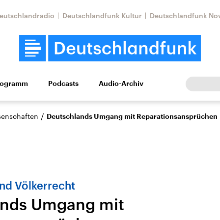
eutschlandradio
Deutschlandfunk Kultur
Deutschlandfunk No
rogramm
Podcasts
Audio-Archiv
Wirtschaft
Wissen
Kultur
Europa
Gesellschaf
/
ssenschaften
Deutschlands Umgang mit Reparationsansprüchen
nd Völkerrecht
ands Umgang mit
Nahostkonflikt
Iran
le Beiträge,
Aktuelle Lage und
Aktuelle Lage und