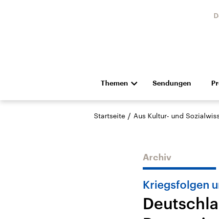
D
Themen
Sendungen
P
Die Nachrichten
Politik
/
Startseite
Aus Kultur- und Sozialwi
Hörspiel und Feature
Musik
Archiv
Kriegsfolgen u
Deutschl
Landtagswahl Sachsen-
USA
Anhalt 2026
Aktuel