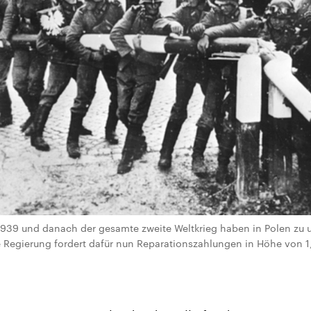
 1939 und danach der gesamte zweite Weltkrieg haben in Polen zu
e Regierung fordert dafür nun Reparationszahlungen in Höhe von 1,3