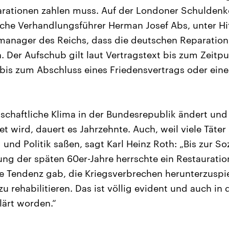
arationen zahlen muss. Auf der Londoner Schuldenk
sche Verhandlungsführer Herman Josef Abs, unter Hit
manager des Reichs, dass die deutschen Reparatio
 Der Aufschub gilt laut Vertragstext bis zum Zeitp
bis zum Abschluss eines Friedensvertrags oder ein
llschaftliche Klima in der Bundesrepublik ändert und
 wird, dauert es Jahrzehnte. Auch, weil viele Täter 
 und Politik saßen, sagt Karl Heinz Roth: „Bis zur Soz
 der späten 60er-Jahre herrschte ein Restauratio
e Tendenz gab, die Kriegsverbrechen herunterzuspi
u rehabilitieren. Das ist völlig evident und auch in 
ärt worden.“