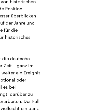
 von historischen
de Position.
esser überblicken
auf der Jahre und
e für die
ür historisches
st die deutsche
er Zeit – ganz im
 weiter ein Ereignis
motional oder
l es bei
ngt, darüber zu
rarbeiten. Der Fall
ielleicht ein ganz