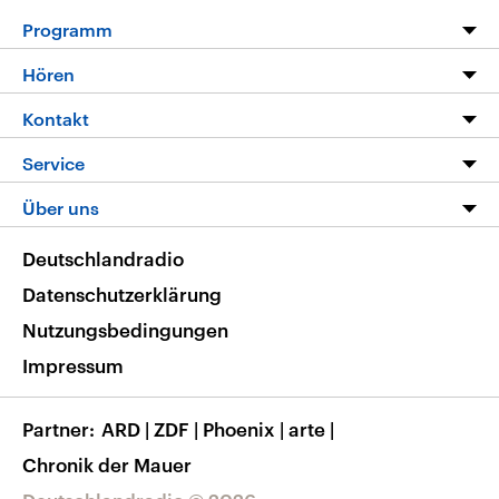
Programm
Programm
Hören
Alle Sendungen
Livestream
Kontakt
Die Nachrichten
Audios
Hörerservice
Service
Nachrichtenleicht
Podcasts
Social Media
FAQ
Über uns
Neue Beiträge auf dlf.de
Deutschlandfunk App
Newsletter
Deutschlandradio
Themen-Schwerpunkte
Nachrichten App
Deutschlandradio
Veranstaltungen
Presse
Frequenzen
Datenschutzerklärung
Musikliste
Ausbildung und Karriere
Nutzungsbedingungen
RSS
Transparenz
Impressum
Korrekturen
Barrierefreiheit
Partner
ARD
|
ZDF
|
Phoenix
|
arte
|
Chronik der Mauer