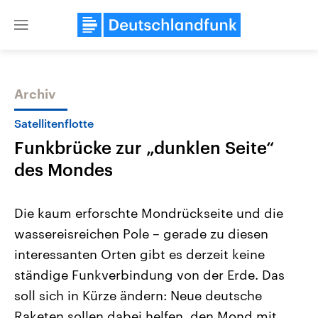
Close
menu
Archiv
Themen
Satellitenflotte
Funkbrücke zur „dunklen Seite“
des Mondes
Die kaum erforschte Mondrückseite und die
wassereisreichen Pole – gerade zu diesen
Landtagswahl Sachsen-Anhalt
USA
interessanten Orten gibt es derzeit keine
2026
Aktuelle Beiträge, Analys
Alle Informationen
Hintergründe
ständige Funkverbindung von der Erde. Das
Sachsen-Anhalt wählt am 6.
Wirtschaftlich und militäri
September 2026 einen neuen
gehören die Vereinigten S
soll sich in Kürze ändern: Neue deutsche
Landtag. Seit 2021 wird das
den mächtigsten Ländern 
Raketen sollen dabei helfen, den Mond mit
Bundesland von einer Koalition aus
mit großem Einfluss auf d