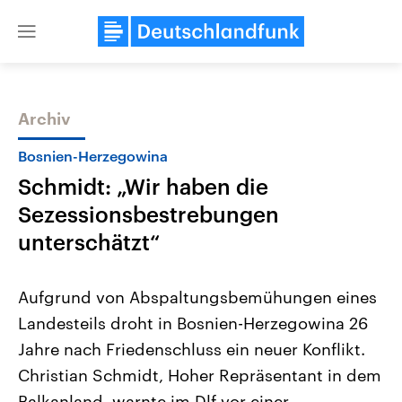
Close
menu
Archiv
Themen
Bosnien-Herzegowina
Schmidt: „Wir haben die
Sezessionsbestrebungen
unterschätzt“
Aufgrund von Abspaltungsbemühungen eines
Landtagswahl Sachsen-Anhalt
USA
Landesteils droht in Bosnien-Herzegowina 26
2026
Aktuelle Beiträge, Analys
Alle Informationen
Hintergründe
Jahre nach Friedenschluss ein neuer Konflikt.
Sachsen-Anhalt wählt am 6.
Wirtschaftlich und militäri
September 2026 einen neuen
gehören die Vereinigten S
Christian Schmidt, Hoher Repräsentant in dem
Landtag. Seit 2021 wird das
den mächtigsten Ländern 
Bundesland von einer Koalition aus
Balkanland, warnte im Dlf vor einer
mit großem Einfluss auf d