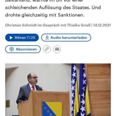
CDU, SPD und FDP regiert.-
aktuelle Weltgeschehen.
schleichenden Auflösung des Staates. Und
Umfragen, Prognosen,
Wahlprogramme, aktuelle Berichte
drohte gleichzeitig mit Sanktionen.
Sendungen
Programm
Podcasts
und Hintergründe zu den Parteien
und Kandidaten der anstehenden
Wahl.
Christian Schmidt im Gespräch mit Thielko Grieß
|
14.12.2021
Audio-Archiv
Hören
11:26
Audio herunterladen
Abonnieren
Link
Email
kopieren/teilen