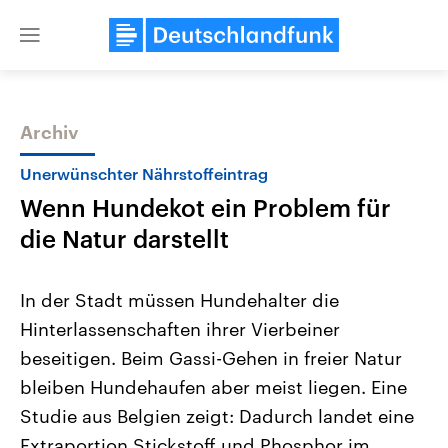
Close
menu
Archiv
Themen
Unerwünschter Nährstoffeintrag
Wenn Hundekot ein Problem für
die Natur darstellt
In der Stadt müssen Hundehalter die
Hinterlassenschaften ihrer Vierbeiner
Landtagswahl Sachsen-Anhalt
USA
beseitigen. Beim Gassi-Gehen in freier Natur
2026
Aktuelle Beiträge, Analys
Alle Informationen
Hintergründe
bleiben Hundehaufen aber meist liegen. Eine
Sachsen-Anhalt wählt am 6.
Wirtschaftlich und militäri
September 2026 einen neuen
gehören die Vereinigten S
Studie aus Belgien zeigt: Dadurch landet eine
Landtag. Seit 2021 wird das
den mächtigsten Ländern 
Extraportion Stickstoff und Phosphor im
Bundesland von einer Koalition aus
mit großem Einfluss auf d