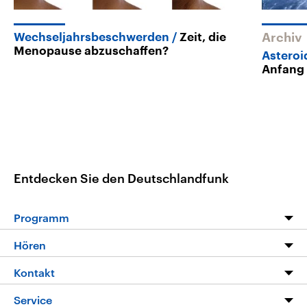
Wechseljahrsbeschwerden
Zeit, die
Archiv
Menopause abzuschaffen?
Asteroi
Anfang 
Entdecken Sie den Deutschlandfunk
Programm
Programm
Hören
Alle Sendungen
Livestream
Kontakt
Die Nachrichten
Audios
Hörerservice
Service
Nachrichtenleicht