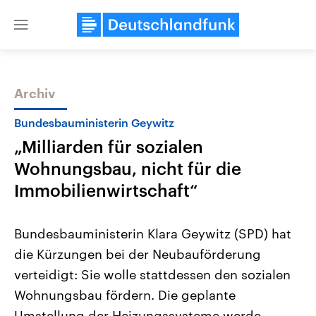
Close
menu
Archiv
Themen
Bundesbauministerin Geywitz
„Milliarden für sozialen
Wohnungsbau, nicht für die
Immobilienwirtschaft“
Bundesbauministerin Klara Geywitz (SPD) hat
Landtagswahl Sachsen-Anhalt
USA
die Kürzungen bei der Neubauförderung
2026
Aktuelle Beiträge, Analys
Alle Informationen
Hintergründe
verteidigt: Sie wolle stattdessen den sozialen
Sachsen-Anhalt wählt am 6.
Wirtschaftlich und militäri
September 2026 einen neuen
gehören die Vereinigten S
Wohnungsbau fördern. Die geplante
Landtag. Seit 2021 wird das
den mächtigsten Ländern 
Bundesland von einer Koalition aus
Umstellung der Heizungssysteme werde
mit großem Einfluss auf d