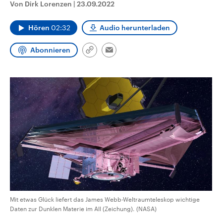
Von Dirk Lorenzen
|
23.09.2022
CDU, SPD und FDP regiert.-
aktuelle Weltgeschehen.
Umfragen, Prognosen,
Wahlprogramme, aktuelle Berichte
Hören
02:32
Audio herunterladen
Sendungen
Programm
Podcasts
und Hintergründe zu den Parteien
und Kandidaten der anstehenden
Wahl.
Abonnieren
Link
Audio-Archiv
Email
kopieren/teilen
Mit etwas Glück liefert das James Webb-Weltraumteleskop wichtige
Daten zur Dunklen Materie im All (Zeichung). (NASA)