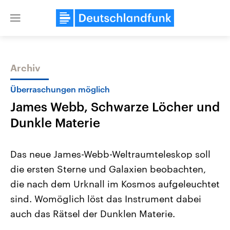
Close
menu
Archiv
Themen
Überraschungen möglich
James Webb, Schwarze Löcher und
Dunkle Materie
Das neue James-Webb-Weltraumteleskop soll
die ersten Sterne und Galaxien beobachten,
Landtagswahl Sachsen-Anhalt
USA
die nach dem Urknall im Kosmos aufgeleuchtet
2026
Aktuelle Beiträge, Analys
Alle Informationen
Hintergründe
sind. Womöglich löst das Instrument dabei
Sachsen-Anhalt wählt am 6.
Wirtschaftlich und militäri
September 2026 einen neuen
gehören die Vereinigten S
auch das Rätsel der Dunklen Materie.
Landtag. Seit 2021 wird das
den mächtigsten Ländern 
Bundesland von einer Koalition aus
mit großem Einfluss auf d