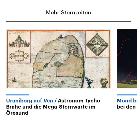
Mehr Sternzeiten
Uraniborg auf Ven
Astronom Tycho
Mond be
Brahe und die Mega-Sternwarte im
bei den
Öresund