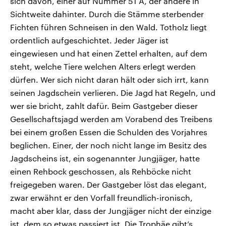
sich davon, einer auf Nummer 51 A, der andere in
Sichtweite dahinter. Durch die Stämme sterbender
Fichten führen Schneisen in den Wald. Totholz liegt
ordentlich aufgeschichtet. Jeder Jäger ist
eingewiesen und hat einen Zettel erhalten, auf dem
steht, welche Tiere welchen Alters erlegt werden
dürfen. Wer sich nicht daran hält oder sich irrt, kann
seinen Jagdschein verlieren. Die Jagd hat Regeln, und
wer sie bricht, zahlt dafür. Beim Gastgeber dieser
Gesellschaftsjagd werden am Vorabend des Treibens
bei einem großen Essen die Schulden des Vorjahres
beglichen. Einer, der noch nicht lange im Besitz des
Jagdscheins ist, ein sogenannter Jungjäger, hatte
einen Rehbock geschossen, als Rehböcke nicht
freigegeben waren. Der Gastgeber löst das elegant,
zwar erwähnt er den Vorfall freundlich-ironisch,
macht aber klar, dass der Jungjäger nicht der einzige
ist, dem so etwas passiert ist. Die Trophäe gibt’s