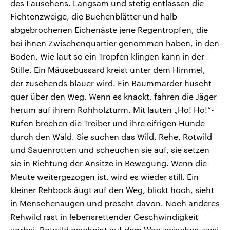
des Lauschens. Langsam und stetig entlassen die
Fichtenzweige, die Buchenblätter und halb
abgebrochenen Eichenäste jene Regentropfen, die
bei ihnen Zwischenquartier genommen haben, in den
Boden. Wie laut so ein Tropfen klingen kann in der
Stille. Ein Mäusebussard kreist unter dem Himmel,
der zusehends blauer wird. Ein Baummarder huscht
quer über den Weg. Wenn es knackt, fahren die Jäger
herum auf ihrem Rohholzturm. Mit lauten „Ho! Ho!“-
Rufen brechen die Treiber und ihre eifrigen Hunde
durch den Wald. Sie suchen das Wild, Rehe, Rotwild
und Sauenrotten und scheuchen sie auf, sie setzen
sie in Richtung der Ansitze in Bewegung. Wenn die
Meute weitergezogen ist, wird es wieder still. Ein
kleiner Rehbock äugt auf den Weg, blickt hoch, sieht
in Menschenaugen und prescht davon. Noch anderes
Rehwild rast in lebensrettender Geschwindigkeit
vorbei. Rotwild erscheint auf dem Weg zwischen zwei