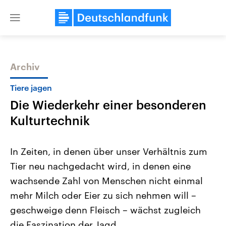
Close
menu
Archiv
Themen
Tiere jagen
Die Wiederkehr einer besonderen
Kulturtechnik
In Zeiten, in denen über unser Verhältnis zum
Tier neu nachgedacht wird, in denen eine
Landtagswahl Sachsen-Anhalt
USA
wachsende Zahl von Menschen nicht einmal
2026
Aktuelle Beiträge, Analys
Alle Informationen
Hintergründe
mehr Milch oder Eier zu sich nehmen will –
Sachsen-Anhalt wählt am 6.
Wirtschaftlich und militäri
September 2026 einen neuen
gehören die Vereinigten S
geschweige denn Fleisch – wächst zugleich
Landtag. Seit 2021 wird das
den mächtigsten Ländern 
die Faszination der Jagd.
Bundesland von einer Koalition aus
mit großem Einfluss auf d