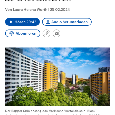
CDU, SPD und FDP regiert.-
aktuelle Weltgeschehen.
Umfragen, Prognosen,
Von Laura Helena Wurth
|
25.02.2024
Wahlprogramme, aktuelle Berichte
Sendungen
Programm
Podcasts
und Hintergründe zu den Parteien
und Kandidaten der anstehenden
Hören
29:42
Audio herunterladen
Wahl.
Audio-Archiv
Abonnieren
Link
Email
kopieren/teilen
Der Rapper Sido besang das Märkische Viertel als sein „Block” –