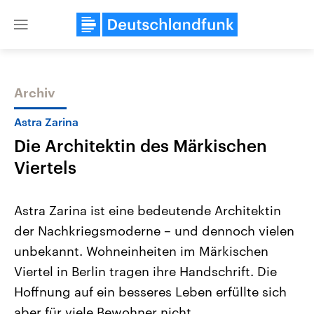
Close
menu
Archiv
Themen
Astra Zarina
Die Architektin des Märkischen
Viertels
Astra Zarina ist eine bedeutende Architektin
der Nachkriegsmoderne – und dennoch vielen
Landtagswahl Sachsen-Anhalt
USA
unbekannt. Wohneinheiten im Märkischen
2026
Aktuelle Beiträge, Analys
Alle Informationen
Hintergründe
Viertel in Berlin tragen ihre Handschrift. Die
Sachsen-Anhalt wählt am 6.
Wirtschaftlich und militäri
September 2026 einen neuen
gehören die Vereinigten S
Hoffnung auf ein besseres Leben erfüllte sich
Landtag. Seit 2021 wird das
den mächtigsten Ländern 
aber für viele Bewohner nicht.
Bundesland von einer Koalition aus
mit großem Einfluss auf d