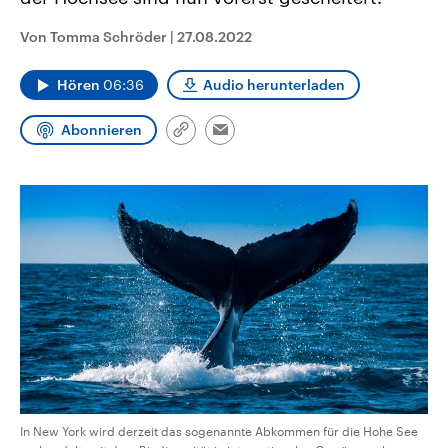
aktuelle Weltgeschehen.
Diese wird wie die Hisboll
Libanon vom Iran unterstüt
Von Tomma Schröder
|
27.08.2022
Sendungen
Programm
Podcasts
Hören
06:36
Audio herunterladen
Audio-Archiv
Abonnieren
Link
Email
kopieren/teilen
In New York wird derzeit das sogenannte Abkommen für die Hohe See