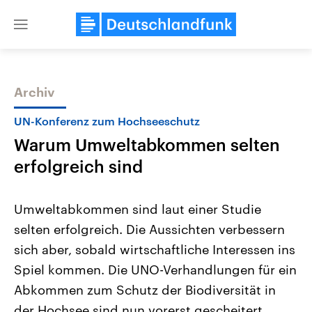
Close
menu
Archiv
Themen
UN-Konferenz zum Hochseeschutz
Warum Umweltabkommen selten
erfolgreich sind
Umweltabkommen sind laut einer Studie
selten erfolgreich. Die Aussichten verbessern
USA
Nahostkonflikt
sich aber, sobald wirtschaftliche Interessen ins
Aktuelle Beiträge, Analysen und
Aktuelle Lage und Hinter
Der Überfall der palästine
Hintergründe
Spiel kommen. Die UNO-Verhandlungen für ein
Wirtschaftlich und militärisch
Terrororganisation Hamas
gehören die Vereinigten Staaten zu
Oktober 2023 auf Israel ha
Abkommen zum Schutz der Biodiversität in
den mächtigsten Ländern der Erde,
Region wieder die Gewalt 
der Hochsee sind nun vorerst gescheitert.
mit großem Einfluss auf das
Israel möchte die Hamas z