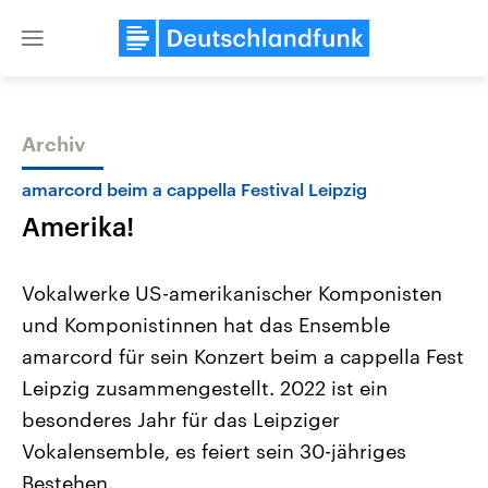
Close
menu
Archiv
Themen
amarcord beim a cappella Festival Leipzig
Amerika!
Vokalwerke US-amerikanischer Komponisten
und Komponistinnen hat das Ensemble
amarcord für sein Konzert beim a cappella Fest
Landtagswahl Sachsen-Anhalt
USA
Leipzig zusammengestellt. 2022 ist ein
2026
Aktuelle Beiträge, Analys
Alle Informationen
besonderes Jahr für das Leipziger
Hintergründe
Sachsen-Anhalt wählt am 6.
Wirtschaftlich und militäri
Vokalensemble, es feiert sein 30-jähriges
September 2026 einen neuen
gehören die Vereinigten S
Landtag. Seit 2021 wird das
den mächtigsten Ländern 
Bestehen.
Bundesland von einer Koalition aus
mit großem Einfluss auf d