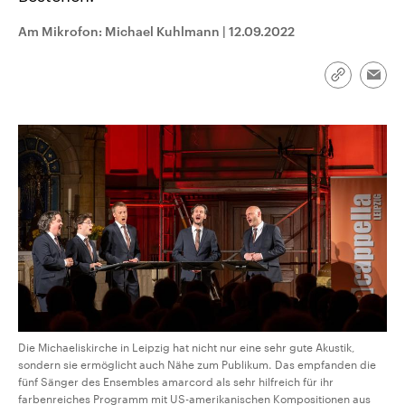
CDU, SPD und FDP regiert.-
aktuelle Weltgeschehen.
Umfragen, Prognosen,
Am Mikrofon: Michael Kuhlmann
|
12.09.2022
Wahlprogramme, aktuelle Berichte
Sendungen
Programm
Podcasts
und Hintergründe zu den Parteien
und Kandidaten der anstehenden
Link
Wahl.
Emai
kopieren/te
Audio-Archiv
Die Michaeliskirche in Leipzig hat nicht nur eine sehr gute Akustik,
sondern sie ermöglicht auch Nähe zum Publikum. Das empfanden die
fünf Sänger des Ensembles amarcord als sehr hilfreich für ihr
farbenreiches Programm mit US-amerikanischen Kompositionen aus