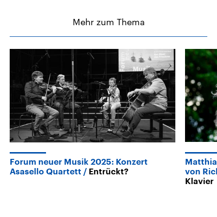
Mehr zum Thema
Forum neuer Musik 2025: Konzert
Matthia
Asasello Quartett
Entrückt?
von Ri
Klavier