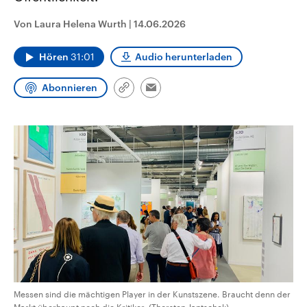
aktuelle Weltgeschehen.
Diese wird wie die Hisboll
Libanon vom Iran unterstüt
Von Laura Helena Wurth
|
14.06.2026
Sendungen
Programm
Podcasts
Hören
31:01
Audio herunterladen
Audio-Archiv
Abonnieren
Link
Email
kopieren/teilen
Messen sind die mächtigen Player in der Kunstszene. Braucht denn der