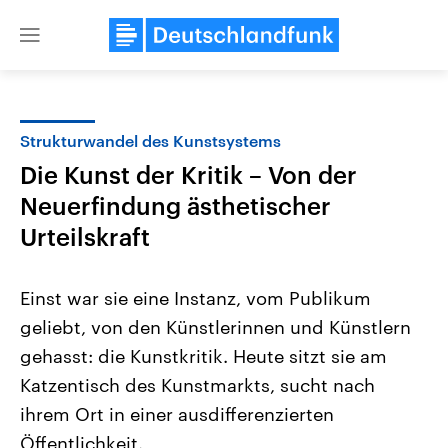
Close
menu
Strukturwandel des Kunstsystems
Themen
Die Kunst der Kritik – Von der
Neuerfindung ästhetischer
Urteilskraft
Einst war sie eine Instanz, vom Publikum
geliebt, von den Künstlerinnen und Künstlern
USA
Nahostkonflikt
gehasst: die Kunstkritik. Heute sitzt sie am
Aktuelle Beiträge, Analysen und
Aktuelle Lage und Hinter
Der Überfall der palästine
Hintergründe
Katzentisch des Kunstmarkts, sucht nach
Wirtschaftlich und militärisch
Terrororganisation Hamas
ihrem Ort in einer ausdifferenzierten
gehören die Vereinigten Staaten zu
Oktober 2023 auf Israel ha
den mächtigsten Ländern der Erde,
Region wieder die Gewalt 
Öffentlichkeit.
mit großem Einfluss auf das
Israel möchte die Hamas z