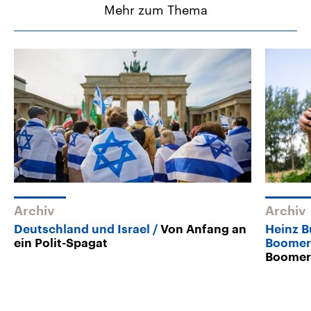
Mehr zum Thema
Archiv
Archiv
Deutschland und Israel
Von Anfang an
Heinz B
ein Polit-Spagat
Boomer
Boomer