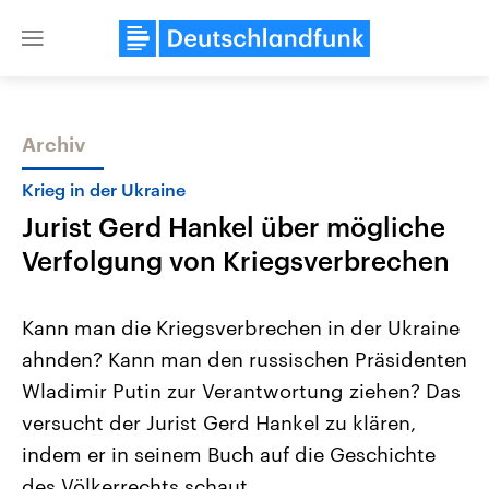
Close
menu
Archiv
Themen
Krieg in der Ukraine
Jurist Gerd Hankel über mögliche
Verfolgung von Kriegsverbrechen
Kann man die Kriegsverbrechen in der Ukraine
ahnden? Kann man den russischen Präsidenten
Landtagswahl Sachsen-Anhalt
USA
Wladimir Putin zur Verantwortung ziehen? Das
2026
Aktuelle Beiträge, Analys
Alle Informationen
Hintergründe
versucht der Jurist Gerd Hankel zu klären,
Sachsen-Anhalt wählt am 6.
Wirtschaftlich und militäri
September 2026 einen neuen
gehören die Vereinigten S
indem er in seinem Buch auf die Geschichte
Landtag. Seit 2021 wird das
den mächtigsten Ländern 
des Völkerrechts schaut.
Bundesland von einer Koalition aus
mit großem Einfluss auf d