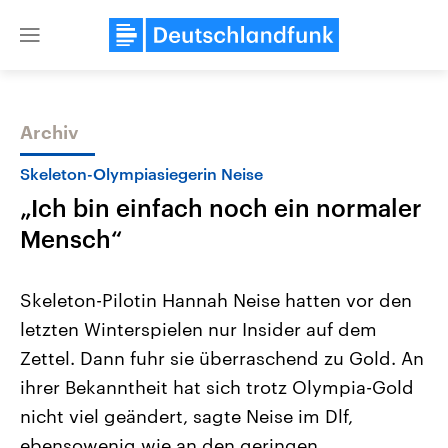
Close
menu
Archiv
Themen
Skeleton-Olympiasiegerin Neise
„Ich bin einfach noch ein normaler
Mensch“
Skeleton-Pilotin Hannah Neise hatten vor den
letzten Winterspielen nur Insider auf dem
USA
Nahostkonflikt
Zettel. Dann fuhr sie überraschend zu Gold. An
Aktuelle Beiträge, Analysen und
Aktuelle Lage und Hinter
Der Überfall der palästine
Hintergründe
ihrer Bekanntheit hat sich trotz Olympia-Gold
Wirtschaftlich und militärisch
Terrororganisation Hamas
gehören die Vereinigten Staaten zu
Oktober 2023 auf Israel ha
nicht viel geändert, sagte Neise im Dlf,
den mächtigsten Ländern der Erde,
Region wieder die Gewalt 
ebensowenig wie an den geringen
mit großem Einfluss auf das
Israel möchte die Hamas z