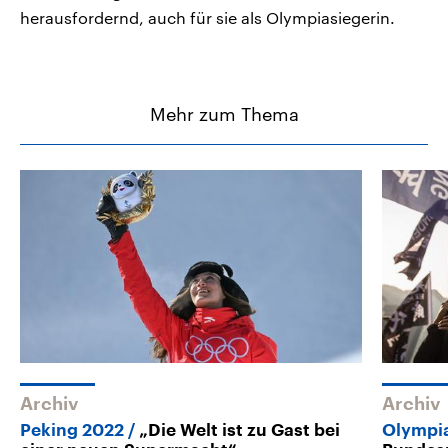
herausfordernd, auch für sie als Olympiasiegerin.
Mehr zum Thema
Archiv
Archiv
Peking 2022
„Die Welt ist zu Gast bei
Olympia