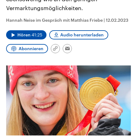
aktuelle Weltgeschehen.
Diese wird wie die Hisboll
Vermarktungsmöglichkeiten.
Libanon vom Iran unterstüt
Sendungen
Programm
Podcasts
Hannah Neise im Gespräch mit Matthias Friebe
|
12.02.2023
Audio-Archiv
Hören
41:25
Audio herunterladen
Abonnieren
Link
Email
kopieren/teilen