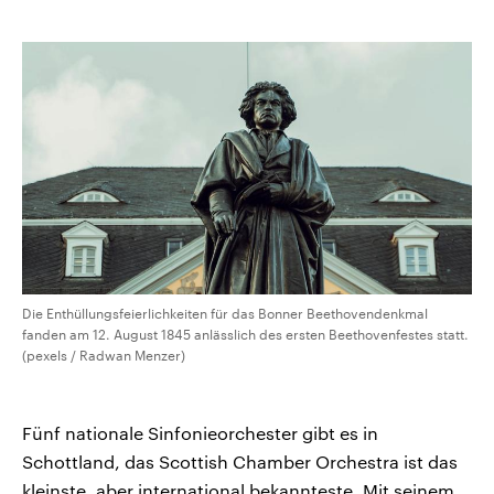
kopieren/te
CDU, SPD und FDP regiert.-
aktuelle Weltgeschehen.
Umfragen, Prognosen,
Wahlprogramme, aktuelle Berichte
Sendungen
Programm
Podcasts
und Hintergründe zu den Parteien
und Kandidaten der anstehenden
Wahl.
Audio-Archiv
Die Enthüllungsfeierlichkeiten für das Bonner Beethovendenkmal
fanden am 12. August 1845 anlässlich des ersten Beethovenfestes statt.
(pexels / Radwan Menzer)
Fünf nationale Sinfonieorchester gibt es in
Schottland, das Scottish Chamber Orchestra ist das
kleinste, aber international bekannteste. Mit seinem