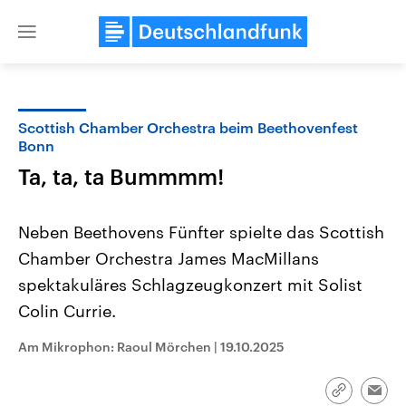
Close
menu
Scottish Chamber Orchestra beim Beethovenfest
Themen
Bonn
Ta, ta, ta Bummmm!
Neben Beethovens Fünfter spielte das Scottish
Chamber Orchestra James MacMillans
spektakuläres Schlagzeugkonzert mit Solist
Colin Currie.
Landtagswahl Sachsen-Anhalt
USA
2026
Aktuelle Beiträge, Analys
Alle Informationen
Am Mikrophon: Raoul Mörchen
|
19.10.2025
Hintergründe
Sachsen-Anhalt wählt am 6.
Wirtschaftlich und militäri
September 2026 einen neuen
gehören die Vereinigten S
Landtag. Seit 2021 wird das
den mächtigsten Ländern 
Link
Emai
Bundesland von einer Koalition aus
mit großem Einfluss auf d