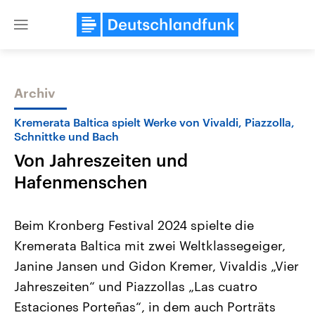
Close
menu
Archiv
Themen
Kremerata Baltica spielt Werke von Vivaldi, Piazzolla,
Schnittke und Bach
Von Jahreszeiten und
Hafenmenschen
Beim Kronberg Festival 2024 spielte die
Kremerata Baltica mit zwei Weltklassegeiger,
Landtagswahl Sachsen-Anhalt
USA
2026
Aktuelle Beiträge, Analys
Janine Jansen und Gidon Kremer, Vivaldis „Vier
Alle Informationen
Hintergründe
Sachsen-Anhalt wählt am 6.
Wirtschaftlich und militäri
Jahreszeiten“ und Piazzollas „Las cuatro
September 2026 einen neuen
gehören die Vereinigten S
Landtag. Seit 2021 wird das
den mächtigsten Ländern 
Estaciones Porteñas“, in dem auch Porträts
Bundesland von einer Koalition aus
mit großem Einfluss auf d