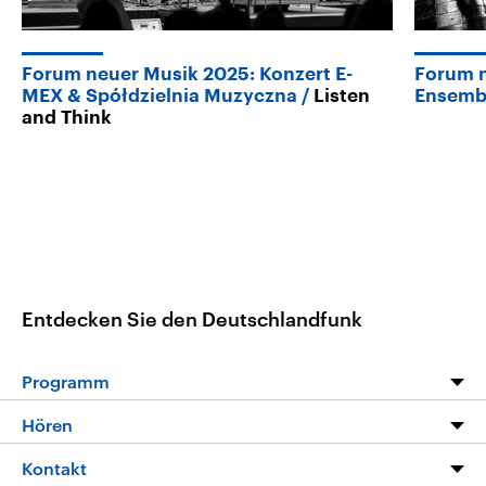
Forum neuer Musik 2025: Konzert E-
Forum n
MEX & Spółdzielnia Muzyczna
Listen
Ensembl
and Think
Entdecken Sie den Deutschlandfunk
Programm
Programm
Hören
Alle Sendungen
Livestream
Kontakt