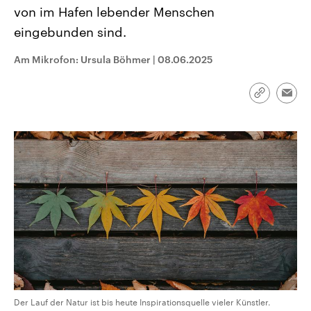
CDU, SPD und FDP regiert.-
aktuelle Weltgeschehen.
von im Hafen lebender Menschen
Umfragen, Prognosen,
eingebunden sind.
Wahlprogramme, aktuelle Berichte
Sendungen
Programm
Podcasts
und Hintergründe zu den Parteien
und Kandidaten der anstehenden
Am Mikrofon: Ursula Böhmer
|
08.06.2025
Wahl.
Audio-Archiv
Link
Emai
kopieren/te
Der Lauf der Natur ist bis heute Inspirationsquelle vieler Künstler.