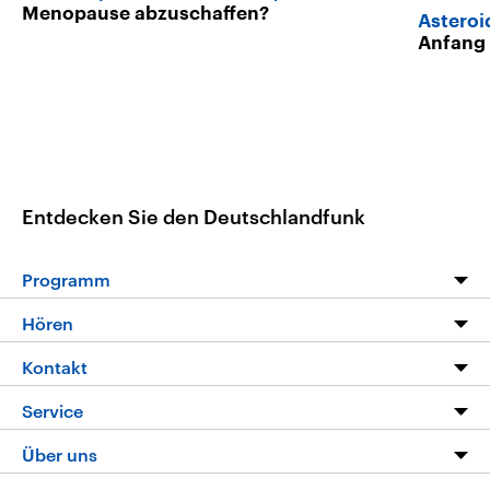
Menopause abzuschaffen?
Asteroi
Anfang 
Entdecken Sie den Deutschlandfunk
Programm
Programm
Hören
Alle Sendungen
Livestream
Kontakt
Die Nachrichten
Audios
Hörerservice
Service
Nachrichtenleicht
Podcasts
Social Media
FAQ
Über uns
Neue Beiträge auf dlf.de
Deutschlandfunk App
Newsletter