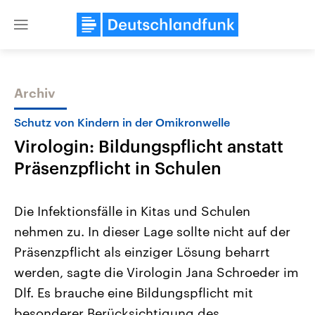
Close
menu
Archiv
Themen
Schutz von Kindern in der Omikronwelle
Virologin: Bildungspflicht anstatt
Präsenzpflicht in Schulen
Die Infektionsfälle in Kitas und Schulen
nehmen zu. In dieser Lage sollte nicht auf der
Landtagswahl Sachsen-Anhalt
USA
Präsenzpflicht als einziger Lösung beharrt
2026
Aktuelle Beiträge, Analys
Alle Informationen
Hintergründe
werden, sagte die Virologin Jana Schroeder im
Sachsen-Anhalt wählt am 6.
Wirtschaftlich und militäri
September 2026 einen neuen
gehören die Vereinigten S
Dlf. Es brauche eine Bildungspflicht mit
Landtag. Seit 2021 wird das
den mächtigsten Ländern 
besonderer Berücksichtigung des
Bundesland von einer Koalition aus
mit großem Einfluss auf d