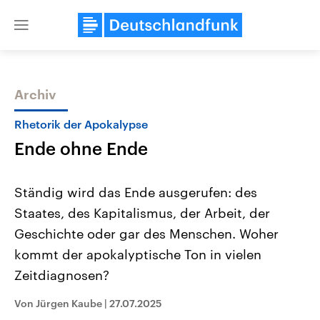
Close
menu
Archiv
Themen
Rhetorik der Apokalypse
Ende ohne Ende
Ständig wird das Ende ausgerufen: des
Staates, des Kapitalismus, der Arbeit, der
Geschichte oder gar des Menschen. Woher
Landtagswahl Sachsen-Anhalt
USA
kommt der apokalyptische Ton in vielen
2026
Aktuelle Beiträge, Analys
Alle Informationen
Zeitdiagnosen?
Hintergründe
Sachsen-Anhalt wählt am 6.
Wirtschaftlich und militäri
September 2026 einen neuen
gehören die Vereinigten S
Von Jürgen Kaube
|
27.07.2025
Landtag. Seit 2021 wird das
den mächtigsten Ländern 
Bundesland von einer Koalition aus
mit großem Einfluss auf d