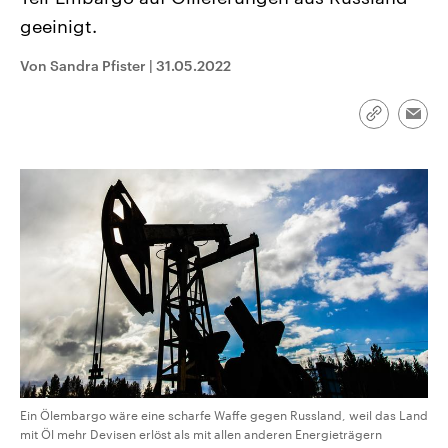
aktuelle Weltgeschehen.
Diese wird wie die Hisboll
geeinigt.
Libanon vom Iran unterstüt
Sendungen
Programm
Podcasts
Von Sandra Pfister
|
31.05.2022
Audio-Archiv
Link
Emai
kopieren/te
Ein Ölembargo wäre eine scharfe Waffe gegen Russland, weil das Land
mit Öl mehr Devisen erlöst als mit allen anderen Energieträgern