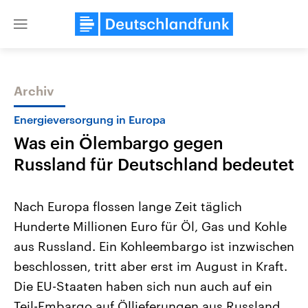
Close
menu
Archiv
Themen
Energieversorgung in Europa
Was ein Ölembargo gegen
Russland für Deutschland bedeutet
Nach Europa flossen lange Zeit täglich
Hunderte Millionen Euro für Öl, Gas und Kohle
USA
Nahostkonflikt
aus Russland. Ein Kohleembargo ist inzwischen
Aktuelle Beiträge, Analysen und
Aktuelle Lage und Hinter
Der Überfall der palästine
Hintergründe
beschlossen, tritt aber erst im August in Kraft.
Wirtschaftlich und militärisch
Terrororganisation Hamas
gehören die Vereinigten Staaten zu
Oktober 2023 auf Israel ha
Die EU-Staaten haben sich nun auch auf ein
den mächtigsten Ländern der Erde,
Region wieder die Gewalt 
Teil-Embargo auf Öllieferungen aus Russland
mit großem Einfluss auf das
Israel möchte die Hamas z