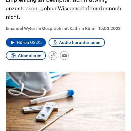
aktuelle Weltgeschehen.
Diese wird wie die Hisboll
anzustecken, geben Wissenschaftler dennoch
Libanon vom Iran unterstüt
nicht.
Sendungen
Programm
Podcasts
Emanuel Wyler im Gespräch mit Kathrin Kühn
|
15.03.2022
Audio-Archiv
Hören
09:23
Audio herunterladen
Abonnieren
Link
Email
kopieren/teilen