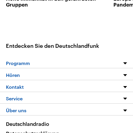
Gruppen
Pandem
Entdecken Sie den Deutschlandfunk
Programm
Programm
Hören
Alle Sendungen
Livestream
Kontakt
Die Nachrichten
Audios
Hörerservice
Service
Nachrichtenleicht
Podcasts
Social Media
FAQ
Über uns
Neue Beiträge auf dlf.de
Deutschlandfunk App
Newsletter
Deutschlandradio
Themen-Schwerpunkte
Nachrichten App
Deutschlandradio
Veranstaltungen
Presse
Frequenzen