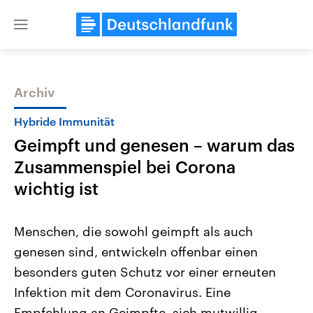
Close
menu
Archiv
Themen
Hybride Immunität
Geimpft und genesen – warum das
Zusammenspiel bei Corona
wichtig ist
Menschen, die sowohl geimpft als auch
USA
Nahostkonflikt
genesen sind, entwickeln offenbar einen
Aktuelle Beiträge, Analysen und
Aktuelle Lage und Hinter
Der Überfall der palästine
Hintergründe
besonders guten Schutz vor einer erneuten
Wirtschaftlich und militärisch
Terrororganisation Hamas
gehören die Vereinigten Staaten zu
Oktober 2023 auf Israel ha
Infektion mit dem Coronavirus. Eine
den mächtigsten Ländern der Erde,
Region wieder die Gewalt 
mit großem Einfluss auf das
Empfehlung an Geimpfte, sich mutwillig
Israel möchte die Hamas z