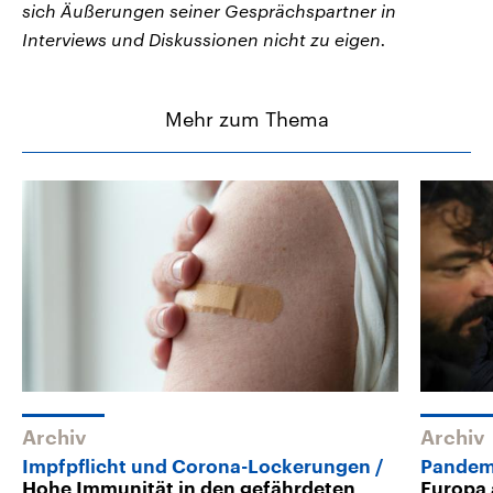
sich Äußerungen seiner Gesprächspartner in
Interviews und Diskussionen nicht zu eigen.
Mehr zum Thema
Archiv
Archiv
Impfpflicht und Corona-Lockerungen
Pandemi
Hohe Immunität in den gefährdeten
Europa 