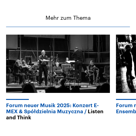
Mehr zum Thema
Forum neuer Musik 2025: Konzert E-
Forum n
MEX & Spółdzielnia Muzyczna
Listen
Ensembl
and Think