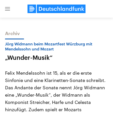
Close
menu
Archiv
Themen
Jörg Widmann beim Mozartfest Würzburg mit
Mendelssohn und Mozart
„Wunder-Musik“
Felix Mendelssohn ist 15, als er die erste
Sinfonie und eine Klarinetten-Sonate schreibt.
Das Andante der Sonate nennt Jörg Widmann
Landtagswahl Sachsen-Anhalt
USA
2026
Aktuelle Beiträge, Analys
eine „Wunder-Musik“, der Widmann als
Alle Informationen
Hintergründe
Sachsen-Anhalt wählt am 6.
Wirtschaftlich und militäri
Komponist Streicher, Harfe und Celesta
September 2026 einen neuen
gehören die Vereinigten S
Landtag. Seit 2021 wird das
den mächtigsten Ländern 
hinzufügt. Zudem spielt er Mozarts
Bundesland von einer Koalition aus
mit großem Einfluss auf d