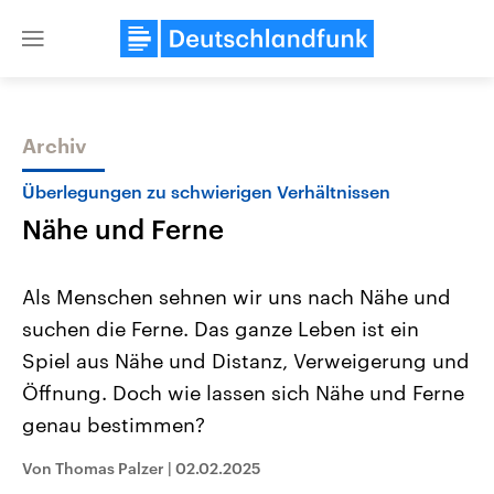
Close
menu
Archiv
Themen
Überlegungen zu schwierigen Verhältnissen
Nähe und Ferne
Als Menschen sehnen wir uns nach Nähe und
suchen die Ferne. Das ganze Leben ist ein
Spiel aus Nähe und Distanz, Verweigerung und
USA
Nahostkonflikt
Öffnung. Doch wie lassen sich Nähe und Ferne
Aktuelle Beiträge, Analysen und
Aktuelle Lage und Hinter
Der Überfall der palästine
Hintergründe
genau bestimmen?
Wirtschaftlich und militärisch
Terrororganisation Hamas
gehören die Vereinigten Staaten zu
Oktober 2023 auf Israel ha
Von Thomas Palzer
|
02.02.2025
den mächtigsten Ländern der Erde,
Region wieder die Gewalt 
mit großem Einfluss auf das
Israel möchte die Hamas z