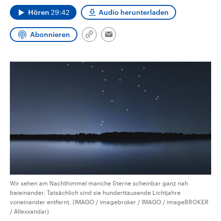
aktuelle Weltgeschehen.
Diese wird wie die Hisboll
Hören
29:42
Audio herunterladen
Libanon vom Iran unterstüt
Sendungen
Programm
Podcasts
Abonnieren
Link
Email
kopieren/teilen
Audio-Archiv
Wir sehen am Nachthimmel manche Sterne scheinbar ganz nah
beieinander. Tatsächlich sind sie hunderttausende Lichtjahre
voneinander entfernt. (IMAGO / imagebroker / IMAGO / imageBROKER
/ Allexxandar)