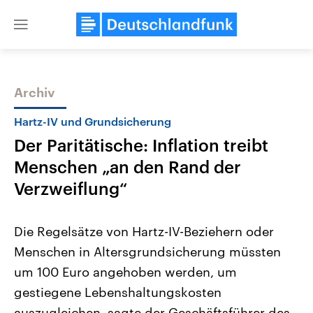
Close
menu
Archiv
Themen
Hartz-IV und Grundsicherung
Der Paritätische: Inflation treibt
Menschen „an den Rand der
Verzweiflung“
Die Regelsätze von Hartz-IV-Beziehern oder
USA
Nahostkonflikt
Menschen in Altersgrundsicherung müssten
Aktuelle Beiträge, Analysen und
Aktuelle Lage und Hinter
Der Überfall der palästine
Hintergründe
um 100 Euro angehoben werden, um
Wirtschaftlich und militärisch
Terrororganisation Hamas
gehören die Vereinigten Staaten zu
Oktober 2023 auf Israel ha
gestiegene Lebenshaltungskosten
den mächtigsten Ländern der Erde,
Region wieder die Gewalt 
mit großem Einfluss auf das
auszugleichen, sagte der Geschäftsführer des
Israel möchte die Hamas z