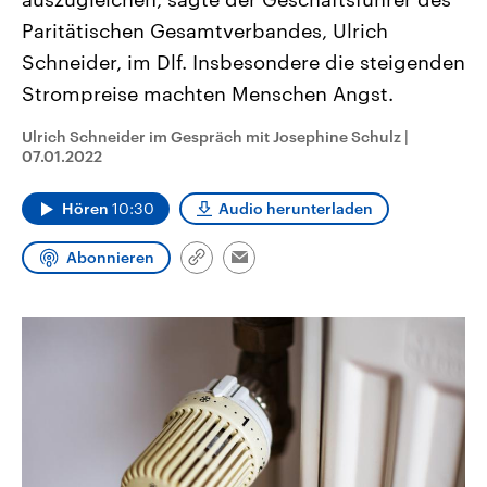
aktuelle Weltgeschehen.
Diese wird wie die Hisboll
Paritätischen Gesamtverbandes, Ulrich
Libanon vom Iran unterstüt
Schneider, im Dlf. Insbesondere die steigenden
Sendungen
Programm
Podcasts
Strompreise machten Menschen Angst.
Audio-Archiv
Ulrich Schneider im Gespräch mit Josephine Schulz
|
07.01.2022
Hören
10:30
Audio herunterladen
Abonnieren
Link
Email
kopieren/teilen