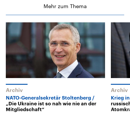
Mehr zum Thema
Archiv
Archiv
NATO-Generalsekretär Stoltenberg
Krieg i
„Die Ukraine ist so nah wie nie an der
russisc
Mitgliedschaft“
Atomkr