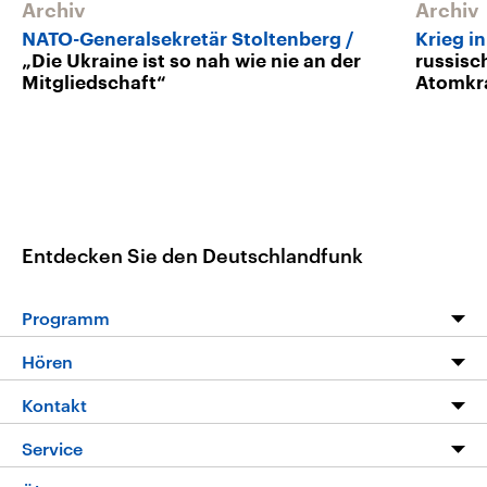
Archiv
Archiv
NATO-Generalsekretär Stoltenberg
Krieg i
„Die Ukraine ist so nah wie nie an der
russisc
Mitgliedschaft“
Atomkr
Entdecken Sie den Deutschlandfunk
Programm
Programm
Hören
Alle Sendungen
Livestream
Kontakt
Die Nachrichten
Audios
Hörerservice
Service
Nachrichtenleicht
Podcasts
Social Media
FAQ