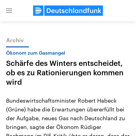
Close
menu
Archiv
Themen
Ökonom zum Gasmangel
Schärfe des Winters entscheidet,
ob es zu Rationierungen kommen
wird
Bundeswirtschaftsminister Robert Habeck
Landtagswahl Sachsen-Anhalt
USA
(Grüne) habe die Erwartungen übererfüllt bei
2026
Aktuelle Beiträge, Analys
Alle Informationen
Hintergründe
der Aufgabe, neues Gas nach Deutschland zu
Sachsen-Anhalt wählt am 6.
Wirtschaftlich und militäri
September 2026 einen neuen
gehören die Vereinigten S
bringen, sagte der Ökonom Rüdiger
Landtag. Seit 2021 wird das
den mächtigsten Ländern 
Bundesland von einer Koalition aus
Bachmann im Dlf. Kritik übte er daran, dass der
mit großem Einfluss auf d