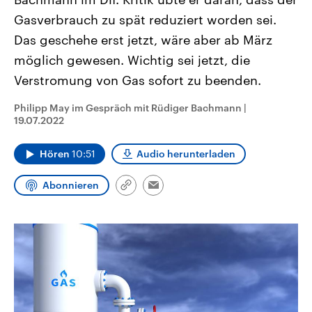
CDU, SPD und FDP regiert.-
aktuelle Weltgeschehen.
Gasverbrauch zu spät reduziert worden sei.
Umfragen, Prognosen,
Wahlprogramme, aktuelle Berichte
Das geschehe erst jetzt, wäre aber ab März
Sendungen
Programm
Podcasts
und Hintergründe zu den Parteien
und Kandidaten der anstehenden
möglich gewesen. Wichtig sei jetzt, die
Wahl.
Audio-Archiv
Verstromung von Gas sofort zu beenden.
Philipp May im Gespräch mit Rüdiger Bachmann
|
19.07.2022
Hören
10:51
Audio herunterladen
Abonnieren
Link
Email
kopieren/teilen