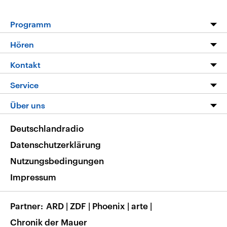
Programm
Programm
Hören
Alle Sendungen
Livestream
Kontakt
Die Nachrichten
Audios
Hörerservice
Service
Nachrichtenleicht
Podcasts
Social Media
FAQ
Über uns
Neue Beiträge auf dlf.de
Deutschlandfunk App
Newsletter
Deutschlandradio
Themen-Schwerpunkte
Nachrichten App
Deutschlandradio
Veranstaltungen
Presse
Frequenzen
Datenschutzerklärung
Musikliste
Ausbildung und Karriere
Nutzungsbedingungen
RSS
Transparenz
Impressum
Korrekturen
Barrierefreiheit
Partner
ARD
|
ZDF
|
Phoenix
|
arte
|
Chronik der Mauer