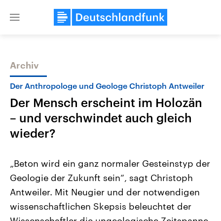
Close
menu
Archiv
Themen
Der Anthropologe und Geologe Christoph Antweiler
Der Mensch erscheint im Holozän
– und verschwindet auch gleich
wieder?
„Beton wird ein ganz normaler Gesteinstyp der
Landtagswahl Sachsen-Anhalt
USA
Geologie der Zukunft sein“, sagt Christoph
2026
Aktuelle Beiträge, Analys
Alle Informationen
Hintergründe
Antweiler. Mit Neugier und der notwendigen
Sachsen-Anhalt wählt am 6.
Wirtschaftlich und militäri
September 2026 einen neuen
gehören die Vereinigten S
wissenschaftlichen Skepsis beleuchtet der
Landtag. Seit 2021 wird das
den mächtigsten Ländern 
Bundesland von einer Koalition aus
Wissenschaftler die ungeologische Zeitspanne
mit großem Einfluss auf d