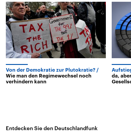
Von der Demokratie zur Plutokratie?
Aufstie
Wie man den Regimewechsel noch
da, aber
verhindern kann
Gesells
Entdecken Sie den Deutschlandfunk