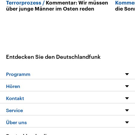
Terrorprozess
Kommentar: Wir müssen
Kommen
über junge Männer im Osten reden
die Son
Entdecken Sie den Deutschlandfunk
Programm
Programm
Hören
Alle Sendungen
Livestream
Kontakt
Die Nachrichten
Audios
Hörerservice
Service
Nachrichtenleicht
Podcasts
Social Media
FAQ
Über uns
Neue Beiträge auf dlf.de
Deutschlandfunk App
Newsletter
Deutschlandradio
Themen-Schwerpunkte
Nachrichten App