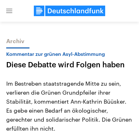
Close
menu
Archiv
Themen
Kommentar zur grünen Asyl-Abstimmung
Diese Debatte wird Folgen haben
Im Bestreben staatstragende Mitte zu sein,
verlieren die Grünen Grundpfeiler ihrer
Stabilität, kommentiert Ann-Kathrin Büüsker.
Landtagswahl Sachsen-Anhalt
USA
Es gebe einen Bedarf an ökologischer,
2026
Aktuelle Beiträge, Analys
Alle Informationen
gerechter und solidarischer Politik. Die Grünen
Hintergründe
Sachsen-Anhalt wählt am 6.
Wirtschaftlich und militäri
erfüllten ihn nicht.
September 2026 einen neuen
gehören die Vereinigten S
Landtag. Seit 2021 wird das
den mächtigsten Ländern 
Bundesland von einer Koalition aus
mit großem Einfluss auf d