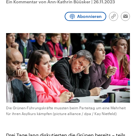
Ein Kommentar von Ann-Kathrin Büüsker
|
26.11.2023
CDU, SPD und FDP regiert.-
aktuelle Weltgeschehen.
Umfragen, Prognosen,
Wahlprogramme, aktuelle Berichte
Abonnieren
Sendungen
Programm
Podcasts
und Hintergründe zu den Parteien
Link
Emai
und Kandidaten der anstehenden
kopieren/te
Wahl.
Audio-Archiv
Die Grünen-Führungskräfte mussten beim Parteitag um eine Mehrheit
für ihren Asylkurs kämpfen (picture alliance / dpa / Kay Nietfeld)
Drei Tage lang diskutierten die Grünen bereits – teils