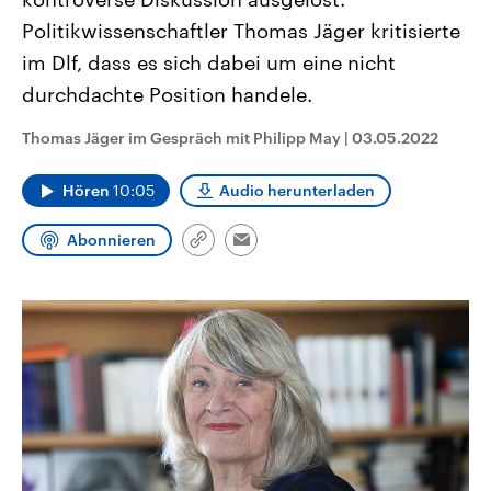
CDU, SPD und FDP regiert.-
aktuelle Weltgeschehen.
Politikwissenschaftler Thomas Jäger kritisierte
Umfragen, Prognosen,
Wahlprogramme, aktuelle Berichte
im Dlf, dass es sich dabei um eine nicht
Sendungen
Programm
Podcasts
und Hintergründe zu den Parteien
und Kandidaten der anstehenden
durchdachte Position handele.
Wahl.
Audio-Archiv
Thomas Jäger im Gespräch mit Philipp May
|
03.05.2022
Hören
10:05
Audio herunterladen
Abonnieren
Link
Email
kopieren/teilen