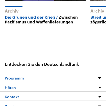
Archiv
Archiv
Die Grünen und der Krieg
Zwischen
Streit 
Pazifismus und Waffenlieferungen
zögerli
Entdecken Sie den Deutschlandfunk
Programm
Programm
Hören
Alle Sendungen
Livestream
Kontakt
Die Nachrichten
Audios
Hörerservice