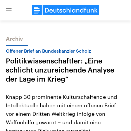
Close
menu
Archiv
Themen
Offener Brief an Bundeskanzler Scholz
Politikwissenschaftler: „Eine
schlicht unzureichende Analyse
der Lage im Krieg“
Knapp 30 prominente Kulturschaffende und
Landtagswahl Sachsen-Anhalt
USA
Intellektuelle haben mit einem offenen Brief
2026
Aktuelle Beiträge, Analys
Alle Informationen
Hintergründe
vor einem Dritten Weltkrieg infolge von
Sachsen-Anhalt wählt am 6.
Wirtschaftlich und militäri
September 2026 einen neuen
gehören die Vereinigten S
Waffenhilfe gewarnt – und damit eine
Landtag. Seit 2021 wird das
den mächtigsten Ländern 
Bundesland von einer Koalition aus
kontroverse Diskussion ausgelöst.
mit großem Einfluss auf d