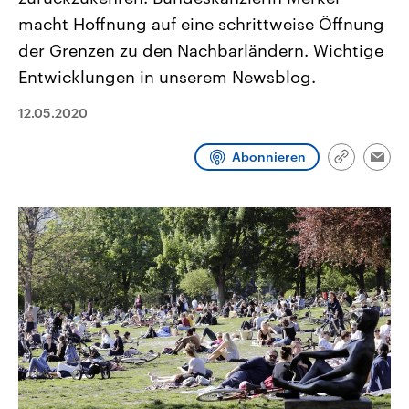
CDU, SPD und FDP regiert.-
aktuelle Weltgeschehen.
macht Hoffnung auf eine schrittweise Öffnung
Umfragen, Prognosen,
Wahlprogramme, aktuelle Berichte
der Grenzen zu den Nachbarländern. Wichtige
Sendungen
Programm
Podcasts
und Hintergründe zu den Parteien
und Kandidaten der anstehenden
Entwicklungen in unserem Newsblog.
Wahl.
Audio-Archiv
12.05.2020
Abonnieren
Link
Emai
kopieren/te