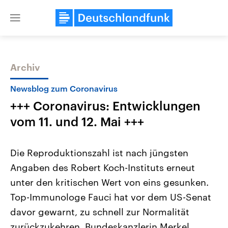
Close
menu
Archiv
Themen
Newsblog zum Coronavirus
+++ Coronavirus: Entwicklungen
vom 11. und 12. Mai +++
Die Reproduktionszahl ist nach jüngsten
Angaben des Robert Koch-Instituts erneut
Landtagswahl Sachsen-Anhalt
USA
unter den kritischen Wert von eins gesunken.
2026
Aktuelle Beiträge, Analys
Alle Informationen
Hintergründe
Top-Immunologe Fauci hat vor dem US-Senat
Sachsen-Anhalt wählt am 6.
Wirtschaftlich und militäri
September 2026 einen neuen
gehören die Vereinigten S
davor gewarnt, zu schnell zur Normalität
Landtag. Seit 2021 wird das
den mächtigsten Ländern 
zurückzukehren. Bundeskanzlerin Merkel
Bundesland von einer Koalition aus
mit großem Einfluss auf d