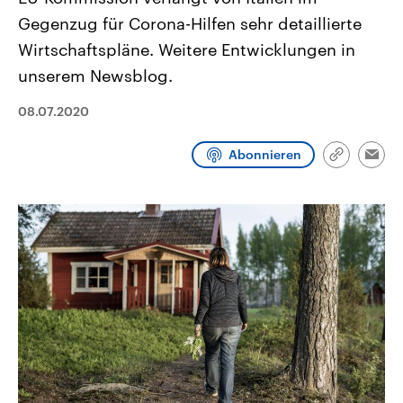
CDU, SPD und FDP regiert.-
aktuelle Weltgeschehen.
Gegenzug für Corona-Hilfen sehr detaillierte
Umfragen, Prognosen,
Wahlprogramme, aktuelle Berichte
Wirtschaftspläne. Weitere Entwicklungen in
Sendungen
Programm
Podcasts
und Hintergründe zu den Parteien
und Kandidaten der anstehenden
unserem Newsblog.
Wahl.
Audio-Archiv
08.07.2020
Abonnieren
Link
Emai
kopieren/te