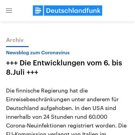
Close
menu
Archiv
Themen
Newsblog zum Coronavirus
+++ Die Entwicklungen vom 6. bis
8.Juli +++
Die finnische Regierung hat die
Einreisebeschränkungen unter anderem für
Landtagswahl Sachsen-Anhalt
USA
Deutschland aufgehoben. In den USA sind
2026
Aktuelle Beiträge, Analys
Alle Informationen
Hintergründe
innerhalb von 24 Stunden rund 60.000
Sachsen-Anhalt wählt am 6.
Wirtschaftlich und militäri
September 2026 einen neuen
gehören die Vereinigten S
Corona-Neuinfektionen registriert worden. Die
Landtag. Seit 2021 wird das
den mächtigsten Ländern 
EU-Kommission verlangt von Italien im
Bundesland von einer Koalition aus
mit großem Einfluss auf d