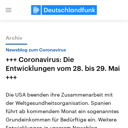
Close
menu
Archiv
Themen
Newsblog zum Coronavirus
+++ Coronavirus: Die
Entwicklungen vom 28. bis 29. Mai
+++
Die USA beenden ihre Zusammenarbeit mit
Landtagswahl Sachsen-Anhalt
USA
der Weltgesundheitsorganisation. Spanien
2026
Aktuelle Beiträge, Analys
Alle Informationen
Hintergründe
führt ab kommendem Monat ein sogenanntes
Sachsen-Anhalt wählt am 6.
Wirtschaftlich und militäri
September 2026 einen neuen
gehören die Vereinigten S
Grundeinkommen für Bedürftige ein. Weitere
Landtag. Seit 2021 wird das
den mächtigsten Ländern 
Bundesland von einer Koalition aus
Entwicklungen in unserem Newsblog.
mit großem Einfluss auf d