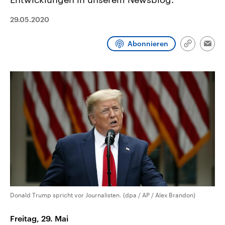
CDU, SPD und FDP regiert.-
aktuelle Weltgeschehen.
Umfragen, Prognosen,
29.05.2020
Wahlprogramme, aktuelle Berichte
Sendungen
Programm
Podcasts
und Hintergründe zu den Parteien
und Kandidaten der anstehenden
Abonnieren
Wahl.
Link
Emai
Audio-Archiv
kopieren/te
Donald Trump spricht vor Journalisten. (dpa / AP / Alex Brandon)
Freitag, 29. Mai