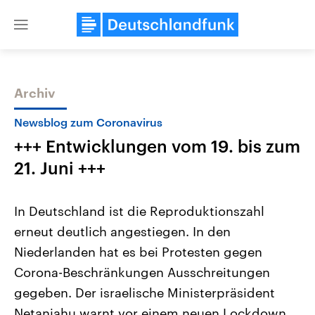
Close
menu
Archiv
Themen
Newsblog zum Coronavirus
+++ Entwicklungen vom 19. bis zum
21. Juni +++
In Deutschland ist die Reproduktionszahl
erneut deutlich angestiegen. In den
Landtagswahl Sachsen-Anhalt
USA
Niederlanden hat es bei Protesten gegen
2026
Aktuelle Beiträge, Analys
Alle Informationen
Hintergründe
Corona-Beschränkungen Ausschreitungen
Sachsen-Anhalt wählt am 6.
Wirtschaftlich und militäri
September 2026 einen neuen
gehören die Vereinigten S
gegeben. Der israelische Ministerpräsident
Landtag. Seit 2021 wird das
den mächtigsten Ländern 
Netanjahu warnt vor einem neuen Lockdown.
Bundesland von einer Koalition aus
mit großem Einfluss auf d