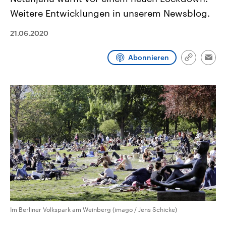
CDU, SPD und FDP regiert.-
aktuelle Weltgeschehen.
Weitere Entwicklungen in unserem Newsblog.
Umfragen, Prognosen,
Wahlprogramme, aktuelle Berichte
Sendungen
Programm
Podcasts
und Hintergründe zu den Parteien
21.06.2020
und Kandidaten der anstehenden
Wahl.
Audio-Archiv
Abonnieren
Link
Emai
kopieren/te
Im Berliner Volkspark am Weinberg (imago / Jens Schicke)