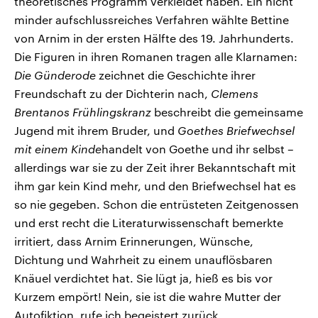
theoretisches Programm verkleidet haben. Ein nicht
minder aufschlussreiches Verfahren wählte Bettine
von Arnim in der ersten Hälfte des 19. Jahrhunderts.
Die Figuren in ihren Romanen tragen alle Klarnamen:
Die Günderode
zeichnet
die Geschichte ihrer
Freundschaft zu der Dichterin nach,
Clemens
Brentanos Frühlingskranz
beschreibt die gemeinsame
Jugend mit ihrem Bruder, und
Goethes Briefwechsel
mit einem Kinde
handelt von Goethe und ihr selbst –
allerdings war sie zu der Zeit ihrer Bekanntschaft mit
ihm gar kein Kind mehr, und den Briefwechsel hat es
so nie gegeben. Schon die entrüsteten Zeitgenossen
und erst recht die Literaturwissenschaft bemerkte
irritiert, dass Arnim Erinnerungen, Wünsche,
Dichtung und Wahrheit zu einem unauflösbaren
Knäuel verdichtet hat. Sie lügt ja, hieß es bis vor
Kurzem empört! Nein, sie ist die wahre Mutter der
Autofiktion, rufe ich begeistert zurück.