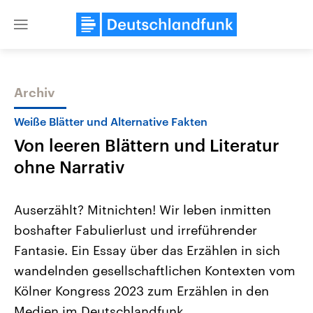
Close
menu
Archiv
Themen
Weiße Blätter und Alternative Fakten
Von leeren Blättern und Literatur
ohne Narrativ
Auserzählt? Mitnichten! Wir leben inmitten
boshafter Fabulierlust und irreführender
Landtagswahl Sachsen-Anhalt
USA
Fantasie. Ein Essay über das Erzählen in sich
2026
Aktuelle Beiträge, Analys
Alle Informationen
Hintergründe
wandelnden gesellschaftlichen Kontexten vom
Sachsen-Anhalt wählt am 6.
Wirtschaftlich und militäri
September 2026 einen neuen
gehören die Vereinigten S
Kölner Kongress 2023 zum Erzählen in den
Landtag. Seit 2021 wird das
den mächtigsten Ländern 
Medien im Deutschlandfunk.
Bundesland von einer Koalition aus
mit großem Einfluss auf d