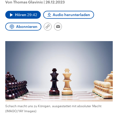
Von Thomas Glavinic
|
26.12.2023
CDU, SPD und FDP regiert.-
aktuelle Weltgeschehen.
Umfragen, Prognosen,
Wahlprogramme, aktuelle Berichte
Hören
29:42
Audio herunterladen
Sendungen
Programm
Podcasts
und Hintergründe zu den Parteien
und Kandidaten der anstehenden
Wahl.
Abonnieren
Link
Audio-Archiv
Email
kopieren/teilen
Schach macht uns zu Königen, ausgestattet mit absoluter Macht
(IMAGO/YAY Images)