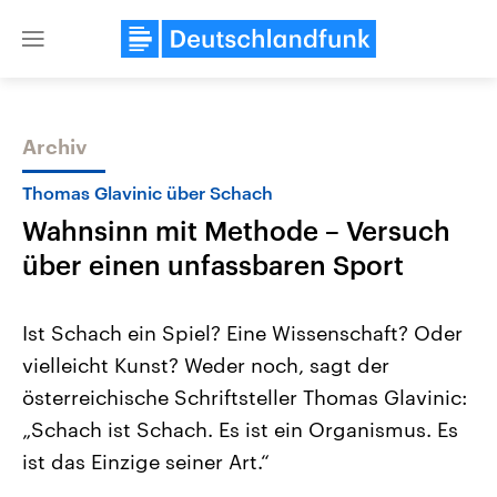
Close
menu
Archiv
Themen
Thomas Glavinic über Schach
Wahnsinn mit Methode – Versuch
über einen unfassbaren Sport
Ist Schach ein Spiel? Eine Wissenschaft? Oder
vielleicht Kunst? Weder noch, sagt der
Landtagswahl Sachsen-Anhalt
USA
österreichische Schriftsteller Thomas Glavinic:
2026
Aktuelle Beiträge, Analys
Alle Informationen
Hintergründe
„Schach ist Schach. Es ist ein Organismus. Es
Sachsen-Anhalt wählt am 6.
Wirtschaftlich und militäri
September 2026 einen neuen
gehören die Vereinigten S
ist das Einzige seiner Art.“
Landtag. Seit 2021 wird das
den mächtigsten Ländern 
Bundesland von einer Koalition aus
mit großem Einfluss auf d