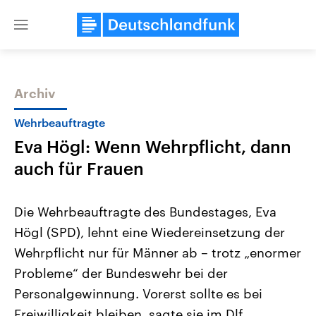
Close
menu
Archiv
Themen
Wehrbeauftragte
Eva Högl: Wenn Wehrpflicht, dann
auch für Frauen
Die Wehrbeauftragte des Bundestages, Eva
Högl (SPD), lehnt eine Wiedereinsetzung der
Landtagswahl Sachsen-Anhalt
USA
Wehrpflicht nur für Männer ab – trotz „enormer
2026
Aktuelle Beiträge, Analys
Alle Informationen
Hintergründe
Probleme“ der Bundeswehr bei der
Sachsen-Anhalt wählt am 6.
Wirtschaftlich und militäri
September 2026 einen neuen
gehören die Vereinigten S
Personalgewinnung. Vorerst sollte es bei
Landtag. Seit 2021 wird das
den mächtigsten Ländern 
Freiwilligkeit bleiben, sagte sie im Dlf.
Bundesland von einer Koalition aus
mit großem Einfluss auf d