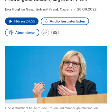
CDU, SPD und FDP regiert.-
aktuelle Weltgeschehen.
Umfragen, Prognosen,
Eva Högl im Gespräch mit Frank Capellan
|
28.08.2022
Wahlprogramme, aktuelle Berichte
Sendungen
Programm
Podcasts
und Hintergründe zu den Parteien
und Kandidaten der anstehenden
Hören
24:55
Audio herunterladen
Wahl.
Audio-Archiv
Abonnieren
Link
Email
kopieren/teilen
Eine Wehrpflicht heute müsse Frauen und Männer gleichermaßen