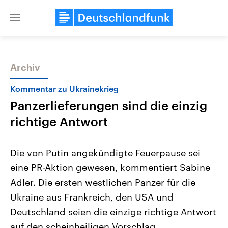
Close
menu
Archiv
Themen
Kommentar zu Ukrainekrieg
Panzerlieferungen sind die einzig
richtige Antwort
Die von Putin angekündigte Feuerpause sei
eine PR-Aktion gewesen, kommentiert Sabine
Landtagswahl Sachsen-Anhalt
USA
Adler. Die ersten westlichen Panzer für die
2026
Aktuelle Beiträge, Analys
Alle Informationen
Hintergründe
Ukraine aus Frankreich, den USA und
Sachsen-Anhalt wählt am 6.
Wirtschaftlich und militäri
September 2026 einen neuen
gehören die Vereinigten S
Deutschland seien die einzige richtige Antwort
Landtag. Seit 2021 wird das
den mächtigsten Ländern 
auf den scheinheiligen Vorschlag.
Bundesland von einer Koalition aus
mit großem Einfluss auf d