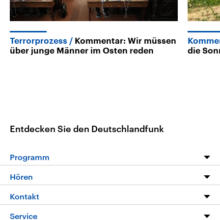
Terrorprozess
Kommentar: Wir müssen
Kommen
über junge Männer im Osten reden
die Son
Entdecken Sie den Deutschlandfunk
Programm
Programm
Hören
Alle Sendungen
Livestream
Kontakt
Die Nachrichten
Audios
Hörerservice
Service