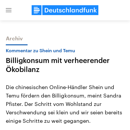
Close
menu
Archiv
Themen
Kommentar zu Shein und Temu
Billigkonsum mit verheerender
Ökobilanz
Die chinesischen Online-Händler Shein und
Temu fördern den Billigkonsum, meint Sandra
Landtagswahl Sachsen-Anhalt
USA
Pfister. Der Schritt vom Wohlstand zur
2026
Aktuelle Beiträge, Analys
Alle Informationen
Hintergründe
Verschwendung sei klein und wir seien bereits
Sachsen-Anhalt wählt am 6.
Wirtschaftlich und militäri
September 2026 einen neuen
gehören die Vereinigten S
einige Schritte zu weit gegangen.
Landtag. Seit 2021 wird das
den mächtigsten Ländern 
Bundesland von einer Koalition aus
mit großem Einfluss auf d