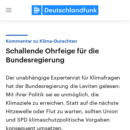
Close
menu
Kommentar zu Klima-Gutachten
Themen
Schallende Ohrfeige für die
Bundesregierung
Der unabhängige Expertenrat für Klimafragen
hat der Bundesregierung die Leviten gelesen:
Mit ihrer Politik sei es unmöglich, die
Landtagswahl Sachsen-Anhalt
USA
Klimaziele zu erreichen. Statt auf die nächste
2026
Aktuelle Beiträge, Analys
Hitzewelle oder Flut zu warten, sollten Union
Alle Informationen
Hintergründe
Sachsen-Anhalt wählt am 6.
Wirtschaftlich und militäri
und SPD klimaschutzpolitische Vorgaben
September 2026 einen neuen
gehören die Vereinigten S
Landtag. Seit 2021 wird das
den mächtigsten Ländern 
konsequent umsetzen.
Bundesland von einer Koalition aus
mit großem Einfluss auf d