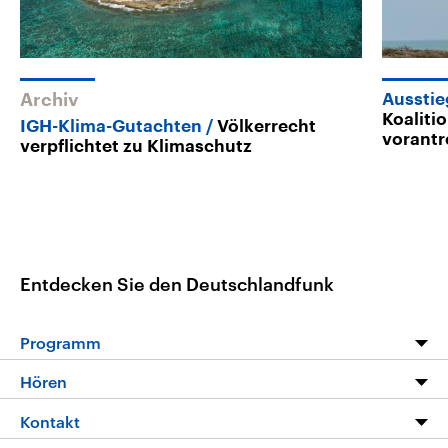
Archiv
Ausstie
Koaliti
IGH-Klima-Gutachten
Völkerrecht
vorantr
verpflichtet zu Klimaschutz
Entdecken Sie den Deutschlandfunk
Programm
Programm
Hören
Alle Sendungen
Livestream
Kontakt
Die Nachrichten
Audios