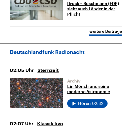
Druck – Buschmann (FDP)
sieht auch Länder in der
Pflicht
weitere Beiträge
Deutschlandfunk Radionacht
02:05
Uhr
Sternzeit
Archiv
Ein Mönch und seine
moderne Astronomie
02:32
Hören
02:07
Uhr
Klassik live