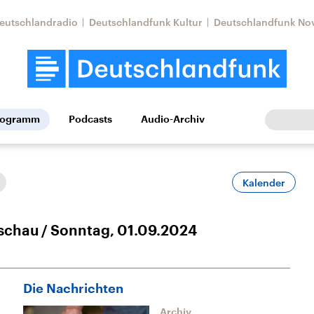
eutschlandradio
Deutschlandfunk Kultur
Deutschlandfunk No
rogramm
Podcasts
Audio-Archiv
Wirtschaft
Wissen
Kultur
Europa
Gesellschaf
Kalender
schau
Sonntag, 01.09.2024
Die Nachrichten
Nahostkonflikt
Iran
le Beiträge,
Aktuelle Lage und
Aktuelle Lage und
Archiv