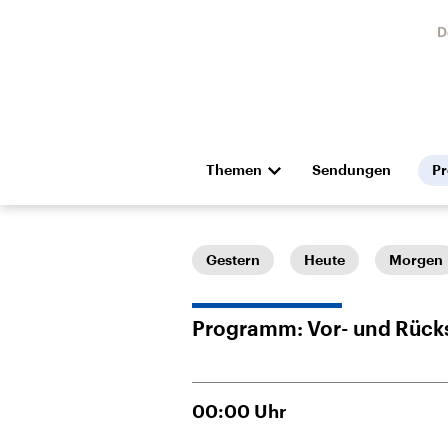
D
Themen
Sendungen
P
Die Nachrichten
Politik
Hörspiel und Feature
Musik
Gestern
Heute
Morgen
Programm: Vor- und Rück
00:00
Uhr
Landtagswahl Sachsen-
USA
Anhalt 2026
Aktuel