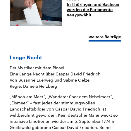
sen und
Hintergründe
Hintergründe
In Thüringen und Sachsen
Der Überfall der
Der Iran – seit der
rgründe
haftlich und
palästinensischen
Islamischen Revolu
werden die Parlamente
risch gehören die
Terrororganisation
1979 auch Islamisc
neu gewählt
igten Staaten zu
Hamas im Oktober 2023
Republik Iran – ist e
ächtigsten
auf Israel hat in der
von einem
n der Erde, mit
Region wieder die
Religionsführer auto
 Einfluss auf das
Gewalt entfacht. Israel
regierter Staat im 
weitere Beiträge
le Weltgeschehen.
möchte die Hamas
Osten. Eine Feindsc
zerstören. Diese wird wie
zu Israel und zu de
die Hisbollah im Libanon
ist fest in der
vom Iran unterstützt.
Staatsideologie
verankert.
Lange Nacht
Der Mystiker mit dem Pinsel
Eine Lange Nacht über Caspar David Friedrich
Von Susanne Luerweg und Sabine Oelze
Regie: Daniela Herzberg
„Mönch am Meer“, „Wanderer über dem Nebelmeer“,
„Eismeer“ – fast jedes der stimmungsvollen
Landschaftsbilder von Caspar David Friedrich ist
weltberühmt geworden. Kein deutscher Maler weckt so
intensive Emotionen wie der am 5. September 1774 in
Greifswald geborene Caspar David Friedrich. Seine