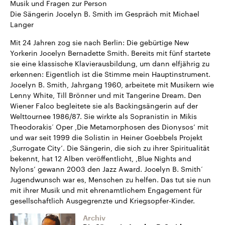
Musik und Fragen zur Person
Die Sängerin Jocelyn B. Smith im Gespräch mit Michael
Langer
Mit 24 Jahren zog sie nach Berlin: Die gebürtige New
Yorkerin Jocelyn Bernadette Smith. Bereits mit fünf startete
sie eine klassische Klavierausbildung, um dann elfjährig zu
erkennen: Eigentlich ist die Stimme mein Hauptinstrument.
Jocelyn B. Smith, Jahrgang 1960, arbeitete mit Musikern wie
Lenny White, Till Brönner und mit Tangerine Dream. Den
Wiener Falco begleitete sie als Backingsängerin auf der
Welttournee 1986/87. Sie wirkte als Sopranistin in Mikis
Theodorakis‘ Oper ,Die Metamorphosen des Dionysos’ mit
und war seit 1999 die Solistin in Heiner Goebbels Projekt
,Surrogate City’. Die Sängerin, die sich zu ihrer Spiritualität
bekennt, hat 12 Alben veröffentlicht, ,Blue Nights and
Nylons’ gewann 2003 den Jazz Award. Jocelyn B. Smith‘
Jugendwunsch war es, Menschen zu helfen. Das tut sie nun
mit ihrer Musik und mit ehrenamtlichem Engagement für
gesellschaftlich Ausgegrenzte und Kriegsopfer-Kinder.
Archiv