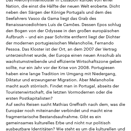
Nation, die einst die Hälfte der neuen Welt eroberte. Dicht
neben den Särgen der Könige Portugals und dem des
Seefahrers Vasco da Gama liegt das Grab des
Renaissancedichters Luís de Camões. Dessen Epos schlug
den Bogen von der Odyssee in den großen europäischen
Aufbruch – und ein paar Schritte entfernt liegt der Dichter
der modernen portugiesischen Melancholie, Fernando
Pessoa. Das Kloster ist der Ort, an dem 2007 der Vertrag
unterzeichnet wurde, der Europa einen neuen Anschub als
wachstumstreibende und effiziente Wirtschaftszone geben
sollte, nur ein Jahr vor der Krise von 2008. Portugiesen
haben eine lange Tradition im Umgang mit Niedergang,
Diktatur und erzwungener Migration. Aber Melancholie
macht auch störrisch. Findet man in Portugal, abseits der
Touristenwirtschaft, die letzten Vormodernen oder die
ersten Postkapitalisten?
Auf sechs Reisen sucht Mathias Greffrath nach dem, was die
Europäer noch miteinander verbindet und macht eine
fragmentarische Bestandsaufnahme. Gibt es ein
gemeinsames kulturelles Erbe und nicht nur politisch
ausbeutbare Identitäten? Wie steht es um die kulturellen und