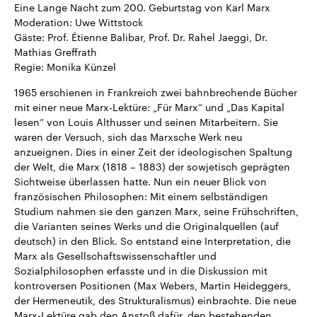
Eine Lange Nacht zum 200. Geburtstag von Karl Marx
CDU, SPD und FDP regiert.-
aktuelle Weltgeschehen.
Umfragen, Prognosen,
Moderation: Uwe Wittstock
Wahlprogramme, aktuelle Berichte
Gäste: Prof. Étienne Balibar, Prof. Dr. Rahel Jaeggi, Dr.
Sendungen
Programm
Podcasts
und Hintergründe zu den Parteien
Mathias Greffrath
und Kandidaten der anstehenden
Wahl.
Regie: Monika Künzel
Audio-Archiv
1965 erschienen in Frankreich zwei bahnbrechende Bücher
mit einer neue Marx-Lektüre: „Für Marx“ und „Das Kapital
lesen“ von Louis Althusser und seinen Mitarbeitern. Sie
waren der Versuch, sich das Marxsche Werk neu
anzueignen. Dies in einer Zeit der ideologischen Spaltung
der Welt, die Marx (1818 – 1883) der sowjetisch geprägten
Sichtweise überlassen hatte. Nun ein neuer Blick von
französischen Philosophen: Mit einem selbständigen
Studium nahmen sie den ganzen Marx, seine Frühschriften,
die Varianten seines Werks und die Originalquellen (auf
deutsch) in den Blick. So entstand eine Interpretation, die
Marx als Gesellschaftswissenschaftler und
Sozialphilosophen erfasste und in die Diskussion mit
kontroversen Positionen (Max Webers, Martin Heideggers,
der Hermeneutik, des Strukturalismus) einbrachte. Die neue
Marx-Lektüre gab den Anstoß dafür, den bestehenden