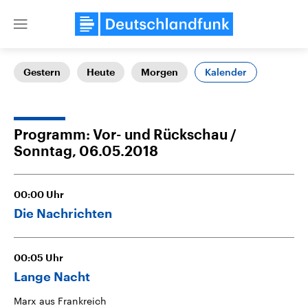
Close
menu
Kalender
Gestern
Heute
Morgen
Themen
Programm: Vor- und Rückschau
Sonntag, 06.05.2018
00:00
Uhr
Die Nachrichten
Landtagswahl Sachsen-Anhalt
USA
2026
Aktuelle Beiträge, Analys
00:05
Uhr
Alle Informationen
Hintergründe
Sachsen-Anhalt wählt am 6.
Wirtschaftlich und militäri
Lange Nacht
September 2026 einen neuen
gehören die Vereinigten S
Landtag. Seit 2021 wird das
den mächtigsten Ländern 
Marx aus Frankreich
Bundesland von einer Koalition aus
mit großem Einfluss auf d