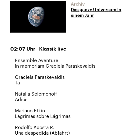
Archiv
Das ganze Universum in
einem Jahr
02:07
Uhr
Klassik live
Ensemble Aventure
In memoriam Graciela Paraskevaidis
Graciela Paraskevaidis
Ta
Natalia Solomonoff
Adiós
Mariano Etkin
Lágrimas sobre Lágrimas
Rodolfo Acosta R.
Una despedida (Abfahrt)