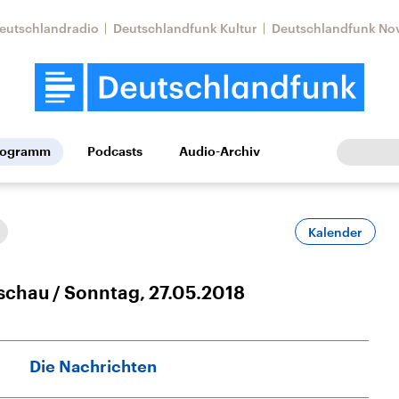
eutschlandradio
Deutschlandfunk Kultur
Deutschlandfunk No
rogramm
Podcasts
Audio-Archiv
Wirtschaft
Wissen
Kultur
Europa
Gesellschaf
Kalender
schau
Sonntag, 27.05.2018
Die Nachrichten
Nahostkonflikt
Iran
le Beiträge,
Aktuelle Lage und
Aktuelle Lage und