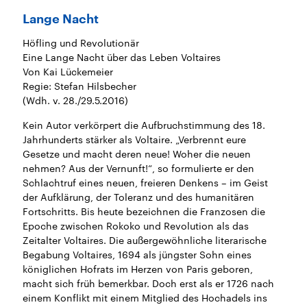
sen und
Hintergründe
Hintergründe
Der Überfall der
Der Iran – seit der
rgründe
Lange Nacht
haftlich und
palästinensischen
Islamischen Revolu
risch gehören die
Terrororganisation
1979 auch Islamisc
Höfling und Revolutionär
igten Staaten zu
Hamas im Oktober 2023
Republik Iran – ist e
ächtigsten
auf Israel hat in der
von einem
Eine Lange Nacht über das Leben Voltaires
n der Erde, mit
Region wieder die
Religionsführer auto
Von Kai Lückemeier
 Einfluss auf das
Gewalt entfacht. Israel
regierter Staat im 
Regie: Stefan Hilsbecher
le Weltgeschehen.
möchte die Hamas
Osten. Eine Feindsc
zerstören. Diese wird wie
zu Israel und zu de
(Wdh. v. 28./29.5.2016)
die Hisbollah im Libanon
ist fest in der
vom Iran unterstützt.
Staatsideologie
Kein Autor verkörpert die Aufbruchstimmung des 18.
verankert.
Jahrhunderts stärker als Voltaire. „Verbrennt eure
Gesetze und macht deren neue! Woher die neuen
nehmen? Aus der Vernunft!“, so formulierte er den
Schlachtruf eines neuen, freieren Denkens – im Geist
der Aufklärung, der Toleranz und des humanitären
Fortschritts. Bis heute bezeichnen die Franzosen die
Epoche zwischen Rokoko und Revolution als das
Zeitalter Voltaires. Die außergewöhnliche literarische
Begabung Voltaires, 1694 als jüngster Sohn eines
königlichen Hofrats im Herzen von Paris geboren,
macht sich früh bemerkbar. Doch erst als er 1726 nach
einem Konflikt mit einem Mitglied des Hochadels ins