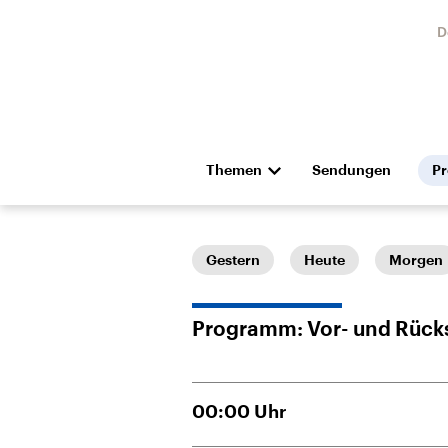
D
Themen
Sendungen
P
Die Nachrichten
Politik
Hörspiel und Feature
Musik
Gestern
Heute
Morgen
Programm: Vor- und Rück
00:00
Uhr
Landtagswahl Sachsen-
USA
Anhalt 2026
Aktuel