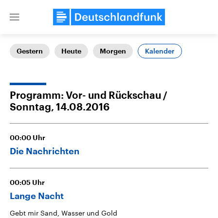
Close
menu
Kalender
Gestern
Heute
Morgen
Themen
Programm: Vor- und Rückschau
Sonntag, 14.08.2016
00:00
Uhr
Die Nachrichten
Landtagswahl Sachsen-Anhalt
USA
2026
Aktuelle Beiträge, Analys
00:05
Uhr
Alle Informationen
Hintergründe
Sachsen-Anhalt wählt am 6.
Wirtschaftlich und militäri
Lange Nacht
September 2026 einen neuen
gehören die Vereinigten S
Landtag. Seit 2021 wird das
den mächtigsten Ländern 
Gebt mir Sand, Wasser und Gold
Bundesland von einer Koalition aus
mit großem Einfluss auf d