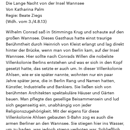
Die Lange Nacht von der Insel Wannsee
CDU, SPD und FDP regiert.-
aktuelle Weltgeschehen.
Umfragen, Prognosen,
Von Katharina Palm
Wahlprogramme, aktuelle Berichte
Regie: Beate Ziegs
Sendungen
Programm
Podcasts
und Hintergründe zu den Parteien
(Wdh. vom 3./4.8.13)
und Kandidaten der anstehenden
Wahl.
Wilhelm Conrad saß in Stimmings Krug und schaute auf den
Audio-Archiv
großen Wannsee. Dieses Gasthaus hatte einst traurige
Berühmtheit durch Heinrich von Kleist erlangt und lag direkt
hinter der Brücke, wenn man von Berlin kam, auf der Insel
Wannsee. Hier sollte nach Conrads Willen die nobelste
Villenkolonie Berlins entstehen und was er sich in den Kopf
gesetzt hatte, das setzte er auch um. In dieser Villenkolonie
Ahlsen, wie er sie später nannte, wohnten nur ein paar
Jahre später jene, die in Berlin Rang und Namen hatten,
Künstler, Industrielle und Bankiers. Sie ließen sich von
berühmten Architekten spektakuläre Häuser und Gärten
bauen. Man pflegte das gesellige Beisammensein und lud
sich gegenseitig ein, unabhängig von jeder
Religionszugehörigkeit. Mit der eigens für diese
Villenkolonie Ahlsen gebauten S-Bahn zog es auch die
armen Berliner an den Wannsee. Sie stiegen hier ins Wasser,
um zu baden, was jedoch streng verboten war. Schließlich