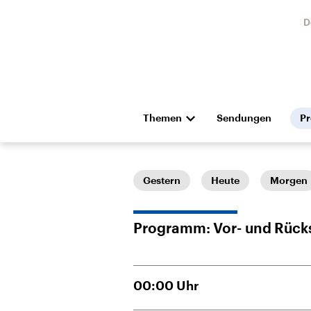
D
Themen
Sendungen
P
Die Nachrichten
Politik
Hörspiel und Feature
Musik
Gestern
Heute
Morgen
Programm: Vor- und Rück
00:00
Uhr
Landtagswahl Sachsen-
USA
Anhalt 2026
Aktuel