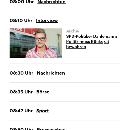
08:00
Uhr
Nachrichten
08:10
Uhr
Interview
Archiv
SPD-Politiker Dahlemann:
Politik muss Rückgrat
bewahren
08:30
Uhr
Nachrichten
08:35
Uhr
Börse
08:47
Uhr
Sport
08:50
Uhr
Presseschau