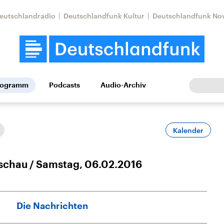
eutschlandradio
Deutschlandfunk Kultur
Deutschlandfunk No
rogramm
Podcasts
Audio-Archiv
Wirtschaft
Wissen
Kultur
Europa
Gesellschaf
Kalender
schau
Samstag, 06.02.2016
Die Nachrichten
Nahostkonflikt
Iran
le Beiträge,
Aktuelle Lage und
Aktuelle Lage und