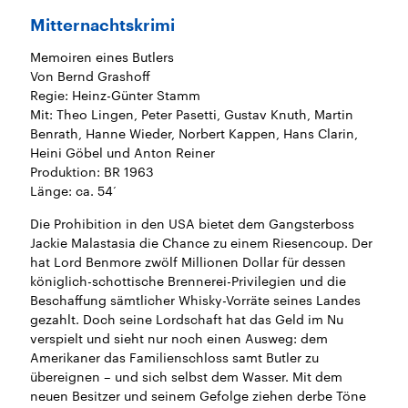
sen und
Hintergründe
Hintergründe
Der Überfall der
Der Iran – seit der
rgründe
Mitternachtskrimi
haftlich und
palästinensischen
Islamischen Revolu
risch gehören die
Terrororganisation
1979 auch Islamisc
Memoiren eines Butlers
igten Staaten zu
Hamas im Oktober 2023
Republik Iran – ist e
ächtigsten
auf Israel hat in der
von einem
Von Bernd Grashoff
n der Erde, mit
Region wieder die
Religionsführer auto
Regie: Heinz-Günter Stamm
 Einfluss auf das
Gewalt entfacht. Israel
regierter Staat im 
Mit: Theo Lingen, Peter Pasetti, Gustav Knuth, Martin
le Weltgeschehen.
möchte die Hamas
Osten. Eine Feindsc
zerstören. Diese wird wie
zu Israel und zu de
Benrath, Hanne Wieder, Norbert Kappen, Hans Clarin,
die Hisbollah im Libanon
ist fest in der
Heini Göbel und Anton Reiner
vom Iran unterstützt.
Staatsideologie
Produktion: BR 1963
verankert.
Länge: ca. 54‘
Die Prohibition in den USA bietet dem Gangsterboss
Jackie Malastasia die Chance zu einem Riesencoup. Der
hat Lord Benmore zwölf Millionen Dollar für dessen
königlich-schottische Brennerei-Privilegien und die
Beschaffung sämtlicher Whisky-Vorräte seines Landes
gezahlt. Doch seine Lordschaft hat das Geld im Nu
verspielt und sieht nur noch einen Ausweg: dem
Amerikaner das Familienschloss samt Butler zu
übereignen – und sich selbst dem Wasser. Mit dem
neuen Besitzer und seinem Gefolge ziehen derbe Töne