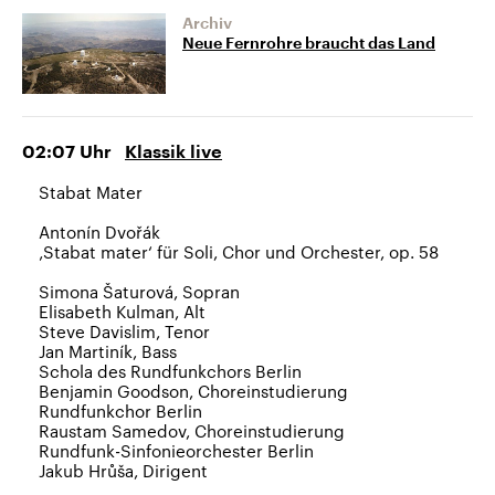
Archiv
Neue Fernrohre braucht das Land
02:07
Uhr
Klassik live
Stabat Mater
Antonín Dvořák
‚Stabat mater‘ für Soli, Chor und Orchester, op. 58
Simona Šaturová, Sopran
Elisabeth Kulman, Alt
Steve Davislim, Tenor
Jan Martiník, Bass
Schola des Rundfunkchors Berlin
Benjamin Goodson, Choreinstudierung
Rundfunkchor Berlin
Raustam Samedov, Choreinstudierung
Rundfunk-Sinfonieorchester Berlin
Jakub Hrůša, Dirigent