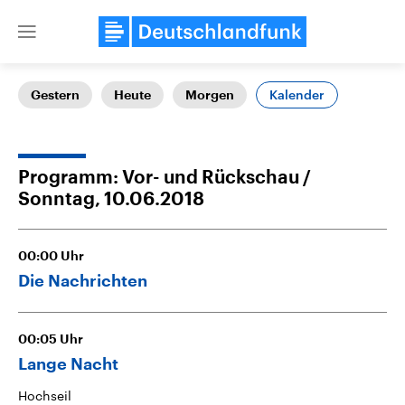
Close
menu
Kalender
Gestern
Heute
Morgen
Themen
Programm: Vor- und Rückschau
Sonntag, 10.06.2018
00:00
Uhr
Die Nachrichten
Landtagswahl Sachsen-Anhalt
USA
2026
Aktuelle Beiträge, Analys
00:05
Uhr
Alle Informationen
Hintergründe
Sachsen-Anhalt wählt am 6.
Wirtschaftlich und militäri
Lange Nacht
September 2026 einen neuen
gehören die Vereinigten S
Landtag. Seit 2021 wird das
den mächtigsten Ländern 
Hochseil
Bundesland von einer Koalition aus
mit großem Einfluss auf d