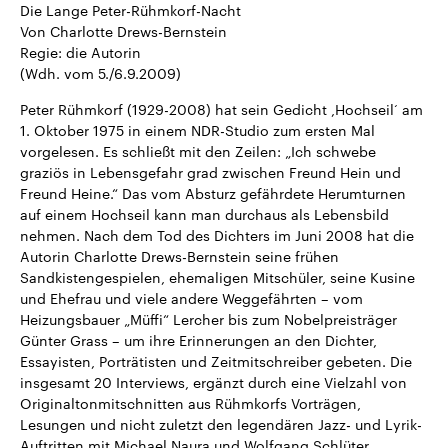
Die Lange Peter-Rühmkorf-Nacht
CDU, SPD und FDP regiert.-
aktuelle Weltgeschehen.
Umfragen, Prognosen,
Von Charlotte Drews-Bernstein
Wahlprogramme, aktuelle Berichte
Regie: die Autorin
Sendungen
Programm
Podcasts
und Hintergründe zu den Parteien
(Wdh. vom 5./6.9.2009)
und Kandidaten der anstehenden
Wahl.
Peter Rühmkorf (1929-2008) hat sein Gedicht ,Hochseil‘ am
Audio-Archiv
1. Oktober 1975 in einem NDR-Studio zum ersten Mal
vorgelesen. Es schließt mit den Zeilen: „Ich schwebe
graziös in Lebensgefahr grad zwischen Freund Hein und
Freund Heine.“ Das vom Absturz gefährdete Herumturnen
auf einem Hochseil kann man durchaus als Lebensbild
nehmen. Nach dem Tod des Dichters im Juni 2008 hat die
Autorin Charlotte Drews-Bernstein seine frühen
Sandkistengespielen, ehemaligen Mitschüler, seine Kusine
und Ehefrau und viele andere Weggefährten – vom
Heizungsbauer „Müffi“ Lercher bis zum Nobelpreisträger
Günter Grass – um ihre Erinnerungen an den Dichter,
Essayisten, Porträtisten und Zeitmitschreiber gebeten. Die
insgesamt 20 Interviews, ergänzt durch eine Vielzahl von
Originaltonmitschnitten aus Rühmkorfs Vorträgen,
Lesungen und nicht zuletzt den legendären Jazz- und Lyrik-
Auftritten mit Michael Naura und Wolfgang Schlüter,