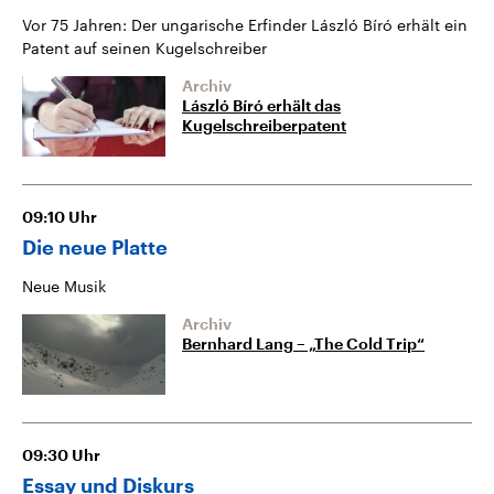
Vor 75 Jahren: Der ungarische Erfinder László Bíró erhält ein
Patent auf seinen Kugelschreiber
Archiv
László Bíró erhält das
Kugelschreiberpatent
09:10
Uhr
Die neue Platte
Neue Musik
Archiv
Bernhard Lang – „The Cold Trip“
09:30
Uhr
Essay und Diskurs