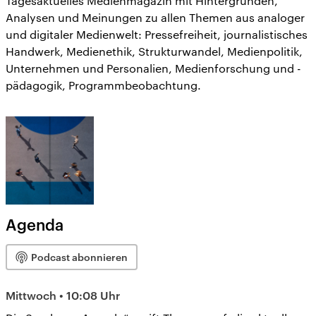
Tagesaktuelles Medienmagazin mit Hintergründen,
CDU, SPD und FDP regiert.-
aktuelle Weltgeschehen.
Analysen und Meinungen zu allen Themen aus analoger
Umfragen, Prognosen,
Wahlprogramme, aktuelle Berichte
und digitaler Medienwelt: Pressefreiheit, journalistisches
Sendungen
Programm
Podcasts
und Hintergründe zu den Parteien
Handwerk, Medienethik, Strukturwandel, Medienpolitik,
und Kandidaten der anstehenden
Wahl.
Unternehmen und Personalien, Medienforschung und -
Audio-Archiv
pädagogik, Programmbeobachtung.
Agenda
Podcast abonnieren
Mittwoch • 10:08 Uhr